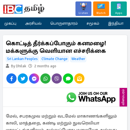
Listen
Watch
Apps
முகப்பு
அரசியல்
பொருளாதாரம்
சமூகம்
இந்தியா
கொட்டித் தீர்க்கப்போகும் கனமழை!
மக்களுக்கு வெளியான எச்சரிக்கை
Sri Lankan Peoples
Climate Change
Weather
By Dhilak
2 months ago
விளம்பரம்
மேல், சபரகமுவ மற்றும் வடமேல் மாகாணங்களிலும்
காலி, மாத்தறை, கண்டி மற்றும் நுவரெலியா