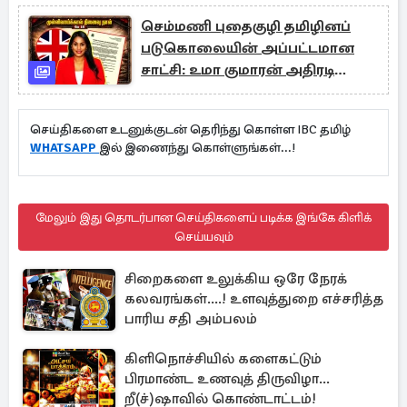
செம்மணி புதைகுழி தமிழினப்
படுகொலையின் அப்பட்டமான
சாட்சி: உமா குமாரன் அதிரடி
அறிக்கை
செய்திகளை உடனுக்குடன் தெரிந்து கொள்ள IBC தமிழ்
WHATSAPP
இல் இணைந்து கொள்ளுங்கள்...!
மேலும் இது தொடர்பான செய்திகளைப் படிக்க இங்கே கிளிக்
செய்யவும்
சிறைகளை உலுக்கிய ஒரே நேரக்
கலவரங்கள்....! உளவுத்துறை எச்சரித்த
பாரிய சதி அம்பலம்
கிளிநொச்சியில் களைகட்டும்
பிரமாண்ட உணவுத் திருவிழா...
றீ(ச்)ஷாவில் கொண்டாட்டம்!