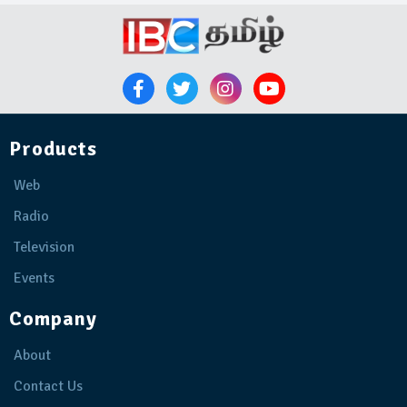
Products
Web
Radio
Television
Events
Company
About
Contact Us