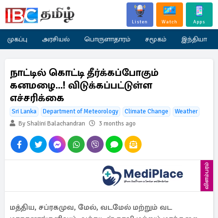
Listen
Watch
Apps
முகப்பு
அரசியல்
பொருளாதாரம்
சமூகம்
இந்தியா
நாட்டில் கொட்டி தீர்க்கப்போகும்
கனமழை...! விடுக்கப்பட்டுள்ள
எச்சரிக்கை
Sri Lanka
Department of Meteorology
Climate Change
Weather
By Shalini Balachandran
3 months ago
விளம்பரம்
மத்திய, சப்ரகமுவ, மேல், வடமேல் மற்றும் வட