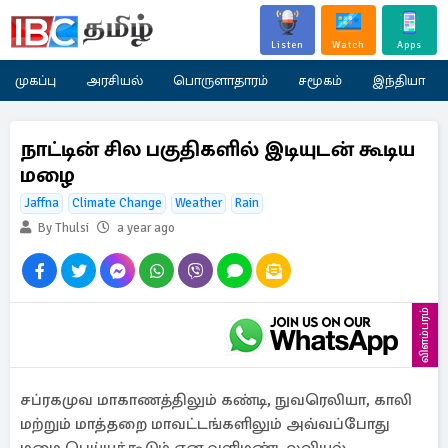
Listen
Watch
Apps
முகப்பு
அரசியல்
பொருளாதாரம்
சமூகம்
இந்தியா
நாட்டின் சில பகுதிகளில் இடியுடன் கூடிய
மழை
Jaffna
Climate Change
Weather
Rain
By Thulsi
a year ago
விளம்பரம்
சப்ரகமுவ மாகாணத்திலும் கண்டி, நுவரெலியா, காலி
மற்றும் மாத்தறை மாவட்டங்களிலும் அவ்வப்போது