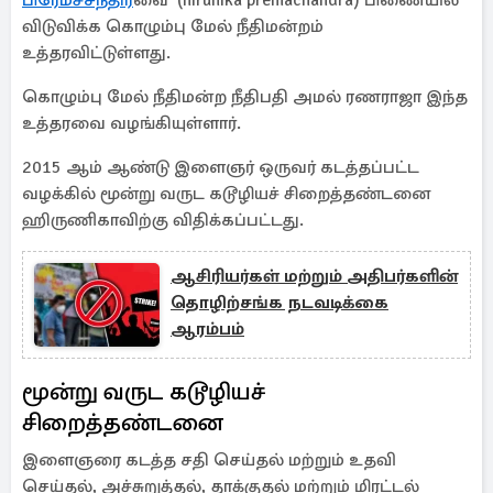
பிரேமச்சந்திர
வை (hirunika premachandra) பிணையில்
விடுவிக்க கொழும்பு மேல் நீதிமன்றம்
உத்தரவிட்டுள்ளது.
கொழும்பு மேல் நீதிமன்ற நீதிபதி அமல் ரணராஜா இந்த
உத்தரவை வழங்கியுள்ளார்.
2015 ஆம் ஆண்டு இளைஞர் ஒருவர் கடத்தப்பட்ட
வழக்கில் மூன்று வருட கடூழியச் சிறைத்தண்டனை
ஹிருணிகாவிற்கு விதிக்கப்பட்டது.
ஆசிரியர்கள் மற்றும் அதிபர்களின்
தொழிற்சங்க நடவடிக்கை
ஆரம்பம்
மூன்று வருட கடூழியச்
சிறைத்தண்டனை
இளைஞரை கடத்த சதி செய்தல் மற்றும் உதவி
செய்தல், அச்சுறுத்தல், தாக்குதல் மற்றும் மிரட்டல்