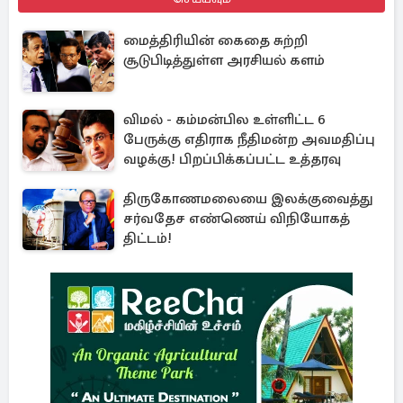
மைத்திரியின் கைதை சுற்றி
சூடுபிடித்துள்ள அரசியல் களம்
விமல் - கம்மன்பில உள்ளிட்ட 6
பேருக்கு எதிராக நீதிமன்ற அவமதிப்பு
வழக்கு! பிறப்பிக்கப்பட்ட உத்தரவு
திருகோணமலையை இலக்குவைத்து
சர்வதேச எண்ணெய் விநியோகத்
திட்டம்!