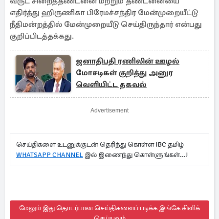
வருட சிறைத்தண்டனை மற்றும் தண்டனையை
எதிர்த்து ஹிருணிகா பிரேமச்சந்திர மேன்முறையீட்டு
நீதிமன்றத்தில் மேன்முறையீடு செய்திருந்தார் என்பது
குறிப்பிடத்தக்கது.
ஜனாதிபதி ரணிலின் ஊழல்
மோசடிகள் குறித்து அனுர
வெளியிட்ட தகவல்
Advertisement
செய்திகளை உடனுக்குடன் தெரிந்து கொள்ள IBC தமிழ்
WHATSAPP CHANNEL
இல் இணைந்து கொள்ளுங்கள்...!
மேலும் இது தொடர்பான செய்திகளைப் படிக்க இங்கே கிளிக்
செய்யவும்