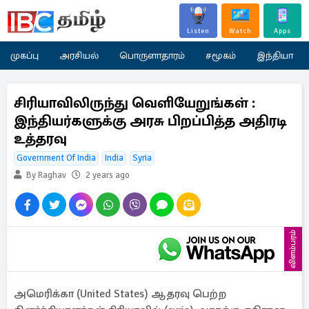
Listen
Watch
Apps
முகப்பு
அரசியல்
பொருளாதாரம்
சமூகம்
இந்தியா
சிரியாவிலிருந்து வெளியேறுங்கள் :
இந்தியர்களுக்கு அரசு பிறப்பித்த அதிரடி
உத்தரவு
Government Of India
India
Syria
By Raghav
2 years ago
விளம்பரம்
அமெரிக்கா (United States) ஆதரவு பெற்ற