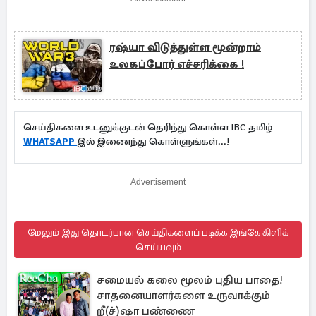
ரஷ்யா விடுத்துள்ள மூன்றாம்
உலகப்போர் எச்சரிக்கை !
செய்திகளை உடனுக்குடன் தெரிந்து கொள்ள IBC தமிழ்
WHATSAPP
இல் இணைந்து கொள்ளுங்கள்...!
Advertisement
மேலும் இது தொடர்பான செய்திகளைப் படிக்க இங்கே கிளிக்
செய்யவும்
சமையல் கலை மூலம் புதிய பாதை!
சாதனையாளர்களை உருவாக்கும்
றீ(ச்)ஷா பண்ணை