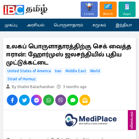
Listen
Watch
Apps
முகப்பு
அரசியல்
பொருளாதாரம்
சமூகம்
இந்தியா
உலகப் பொருளாதாரத்திற்கு செக் வைத்த
ஈரான்: ஹோர்முஸ் ஜலசந்தியில் புதிய
முட்டுக்கட்டை
United States of America
Iran
Middle East
World
Strait of Hormuz
By Shalini Balachandran
3 months ago
விளம்பரம்