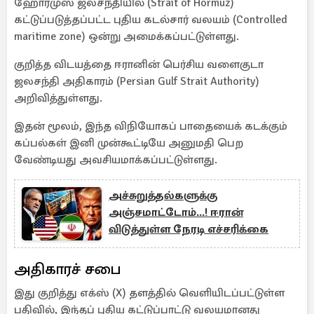
ஹோர்முஸ் ஜலசந்தியில் (Strait of Hormuz)
கட்டுப்படுத்தப்பட்ட புதிய கடல்சார் வலயம் (Controlled
maritime zone) ஒன்று அமைக்கப்பட்டுள்ளது.
குறித்த விடயத்தை ஈரானின் பெர்சிய வளைகுடா
ஜலசந்தி அதிகாரம் (Persian Gulf Strait Authority)
அறிவித்துள்ளது.
இதன் மூலம், இந்த விநியோகப் பாதையைக் கடக்கும்
கப்பல்கள் இனி முன்கூட்டியே அனுமதி பெற
வேண்டியது அவசியமாக்கப்பட்டுள்ளது.
அச்சுறுத்தல்களுக்கு
அஞ்சமாட்டோம்...! ஈரான்
விடுத்துள்ள நேரடி எச்சரிக்கை
அதிகாரச் சபை
இது குறித்து எக்ஸ் (X) தளத்தில் வெளியிடப்பட்டுள்ள
பதிவில், இந்தப் புதிய கட்டுப்பாட்டு வலயமானது