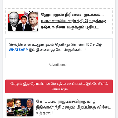
ஹோர்முஸ் நீரிணை முடக்கம்...
உலகளாவிய எரிசக்தி நெருக்கடி:
ரஷ்யா-சீனா வகுக்கும் புதிய
வியூகம்
செய்திகளை உடனுக்குடன் தெரிந்து கொள்ள IBC தமிழ்
WHATSAPP
இல் இணைந்து கொள்ளுங்கள்...!
Advertisement
மேலும் இது தொடர்பான செய்திகளைப் படிக்க இங்கே கிளிக்
செய்யவும்
கோட்டபய ராஜபக்சவிற்கு யாழ்
நீதிவான் நீதிமன்றம் பிறப்பித்த விசேட
உத்தரவு!