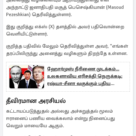
அனைத்து வழிகளையும் ஆராய்ந்துள்ளது என
அந்நாட்டு ஜனாதிபதி மசூத் பெசெஷ்கியான் (Masoud
Pezeshkian) தெரிவித்துள்ளார்.
இது குறித்து எக்ஸ் (X) தளத்தில் அவர் பதிவொன்றை
வெளியிட்டுள்ளார்.
குறித்த பதிவில் மேலும் தெரிவித்துள்ள அவர், “எங்கள்
தரப்பிலிருந்து அனைத்து வழிகளும் திறந்தே உள்ளன.
ஹோர்முஸ் நீரிணை முடக்கம்...
உலகளாவிய எரிசக்தி நெருக்கடி:
ரஷ்யா-சீனா வகுக்கும் புதிய
வியூகம்
தீவிரமான அரசியல்
கட்டாயப்படுத்துதல் அல்லது அச்சுறுத்தல் மூலம்
ஈரானைப் பணிய வைக்கலாம் என்று நினைப்பது
வெறும் மாயையே ஆகும்.