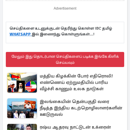
Advertisement
செய்திகளை உடனுக்குடன் தெரிந்து கொள்ள IBC தமிழ்
WHATSAPP
இல் இணைந்து கொள்ளுங்கள்...!
மேலும் இது தொடர்பான செய்திகளைப் படிக்க இங்கே கிளிக்
செய்யவும்
மத்திய கிழக்கின் போர் எதிரொலி!
எண்ணெய் ஏற்றுமதியில் பாரிய
வீழ்ச்சி காணும் உலக நாடுகள்
இலங்கையின் தென்பகுதி வரை
நீடித்த இந்திய கடற்றொழிலாளர்களின்
ஊடுருவல்
ரஷ்ய ஆதரவு நாட்டுடன் உக்ரைன்