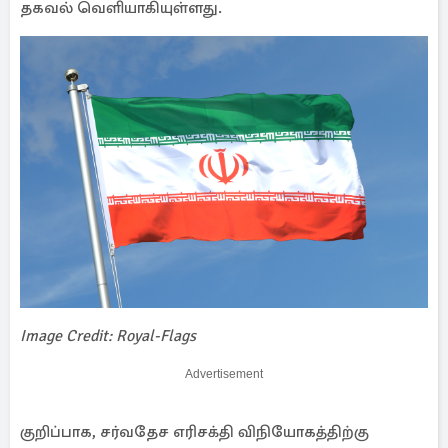
தகவல் வெளியாகியுள்ளது.
Image Credit: Royal-Flags
Advertisement
குறிப்பாக, சர்வதேச எரிசக்தி விநியோகத்திற்கு