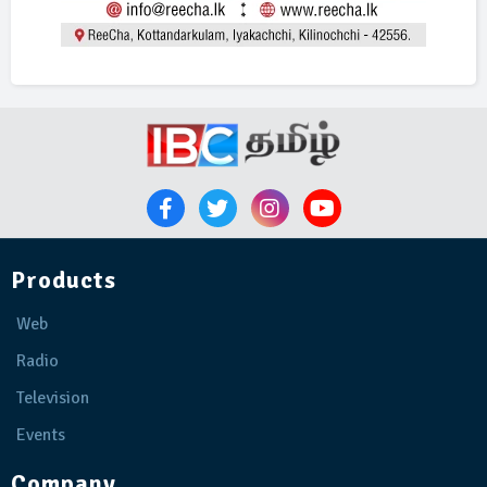
Products
Web
Radio
Television
Events
Company