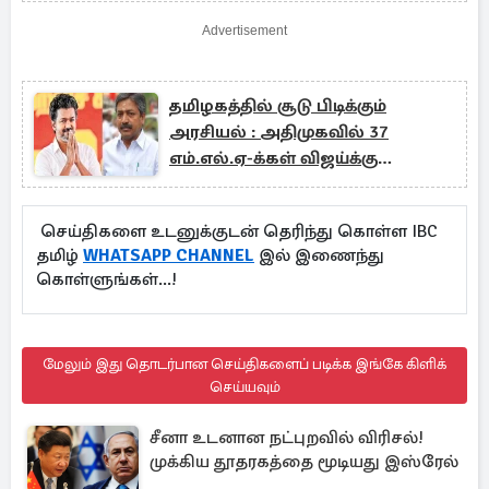
Advertisement
தமிழகத்தில் சூடு பிடிக்கும்
அரசியல் : அதிமுகவில் 37
எம்.எல்.ஏ-க்கள் விஜய்க்கு
ஆதரவு...!
செய்திகளை உடனுக்குடன் தெரிந்து கொள்ள IBC
தமிழ்
WHATSAPP CHANNEL
இல் இணைந்து
கொள்ளுங்கள்...!
மேலும் இது தொடர்பான செய்திகளைப் படிக்க இங்கே கிளிக்
செய்யவும்
சீனா உடனான நட்புறவில் விரிசல்!
முக்கிய தூதரகத்தை மூடியது இஸ்ரேல்