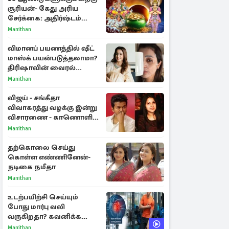
சூரியன்- கேது அரிய
சேர்க்கை: அதிர்ஷ்டம்
பெறும் 3 ராசிகள்!
Manithan
விமானப் பயணத்தில் ஷீட்
மாஸ்க் பயன்படுத்தலாமா?
திரிஷாவின் வைரல்
செல்ஃபிக்கு மருத்துவர்
Manithan
விளக்கம்
விஜய் - சங்கீதா
விவாகரத்து வழக்கு இன்று
விசாரணை - காணொளி
மூலம் ஆஜராக வாய்ப்பு
Manithan
தற்கொலை செய்து
கொள்ள எண்ணினேன்-
நடிகை நமீதா
Manithan
உடற்பயிற்சி செய்யும்
போது மார்பு வலி
வருகிறதா? கவனிக்க
வேண்டிய எச்சரிக்கை
Manithan