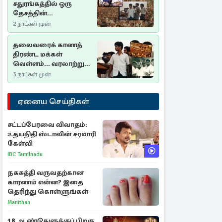
சதுரங்கத்தில் ஒரு
தேசத்தின்
தீர்க்கதரிசனம் :
2 நாட்கள் முன்
சுதுமலை பிரகடனம்
ஒரு வரலாற்றுப் பாடம்
தலைவரைக் காணத்
திரண்ட மக்கள்
வெள்ளம்... வரலாற்றுச்
சிறப்புமிக்க சுதுமலைப்
3 நாட்கள் முன்
பிரகடனம்…
ஏனைய செய்திகள்
சட்டப்பேரவை விவாதம்:
உதயநிதி ஸ்டாலின் சரமாரி
கேள்வி
IBC Tamilnadu
நகசுத்தி வருவதற்கான
காரணம் என்ன? இதை
தெரிந்து கொள்ளுங்கள்
Manithan
18 ஆண்டுகளுக்குப் பிறகு