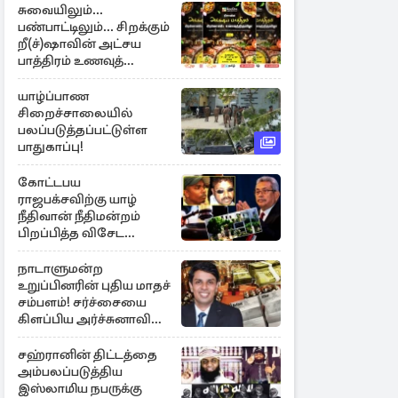
சுவையிலும்...
பண்பாட்டிலும்... சிறக்கும்
றீ(ச்)ஷாவின் அட்சய
பாத்திரம் உணவுத்
திருவிழா ஆரம்பம்
யாழ்ப்பாண
சிறைச்சாலையில்
பலப்படுத்தப்பட்டுள்ள
பாதுகாப்பு!
கோட்டபய
ராஜபக்சவிற்கு யாழ்
நீதிவான் நீதிமன்றம்
பிறப்பித்த விசேட
உத்தரவு!
நாடாளுமன்ற
உறுப்பினரின் புதிய மாதச்
சம்பளம்! சர்ச்சையை
கிளப்பிய அர்ச்சுனாவின்
அறிக்கை
சஹ்ரானின் திட்டத்தை
அம்பலப்படுத்திய
இஸ்லாமிய நபருக்கு