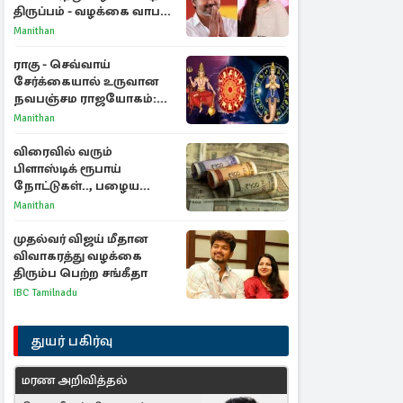
திருப்பம் - வழக்கை வாபஸ்
பெற்ற சங்கீதா!
Manithan
ராகு - செவ்வாய்
சேர்க்கையால் உருவான
நவபஞ்சம ராஜயோகம்:
அதிர்ஷ்டம் பெறும் 3
Manithan
ராசிகள்!
விரைவில் வரும்
பிளாஸ்டிக் ரூபாய்
நோட்டுகள்.., பழைய
காகித நோட்டுகள்
Manithan
செல்லுமா?
முதல்வர் விஜய் மீதான
விவாகரத்து வழக்கை
திரும்ப பெற்ற சங்கீதா
IBC Tamilnadu
துயர் பகிர்வு
மரண அறிவித்தல்