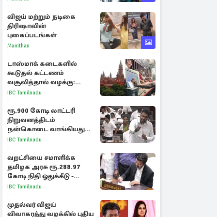
அறிகுறிகள்
விஜய் மற்றும் நடிகை
திரிஷாவின்
புகைப்படங்கள்
Manithan
டாஸ்மாக் கடைகளில்
கூடுதல் கட்டணம்
வசூலித்தால் வழக்கு:
சென்னை உயர்நீதிமன்றம்
IBC Tamilnadu
உத்தரவு
ரூ.900 கோடி லாட்டரி
நிறுவனத்திடம்
நன்கொடை வாங்கியது
ஏன்? உதயநிதி - ஆதவ்
IBC Tamilnadu
விவாதம்
வறட்சியை சமாளிக்க
தமிழக அரசு ரூ.288.97
கோடி நிதி ஒதுக்கீடு -
வெளியான அரசாணை
IBC Tamilnadu
முதல்வர் விஜய்
விவாகரத்து வழக்கில் புதிய