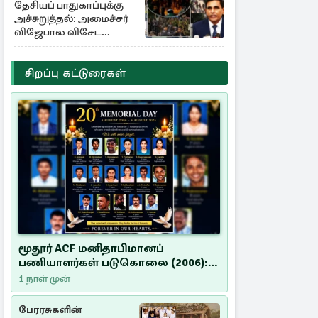
தேசியப் பாதுகாப்புக்கு
அச்சுறுத்தல்: அமைச்சர்
விஜேபால விசேட
அறிவிப்பு
சிறப்பு கட்டுரைகள்
மூதூர் ACF மனிதாபிமானப்
பணியாளர்கள் படுகொலை (2006):
20 ஆண்டுகளாகியும் நீதி
1 நாள் முன்
மறுக்கப்பட்ட மனிதாபிமானப்
பேரவலம்
பேரரசுகளின்