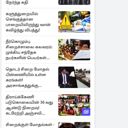
நேர்ந்த கதி
களுத்துறையில்
செங்குத்தான
பாறையிலிருந்து வான்
கவிழ்ந்து விபத்து!
நீர்கொழும்பு
சிறைச்சாலை கலவரம்:
முக்கிய சந்தேக
நபர்களின் பெயர்கள்
நீதிமன்றில் சமர்ப்பிப்பு!
தொடர் சிறை மோதல்
பின்னணியில் உள்ள
கரங்கள்!
அரசாங்கத்துக்கு
கிடைத்த புலனாய்வு
தகவல்
திராய்க்கேணி
படுகொலையின் 36 வது
ஆண்டு நிறைவு!
சுடரேற்றி அஞ்சலி
செலுத்திய மக்கள்
சிறைக்குள் மோதல்கள் -