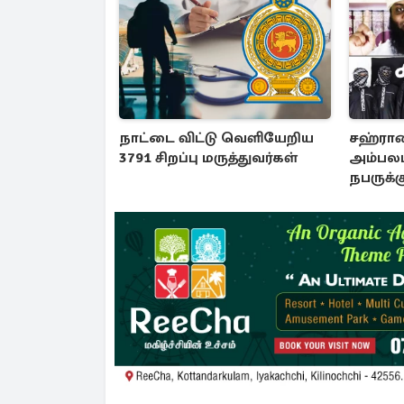
நாட்டை விட்டு வெளியேறிய
சஹ்ரான
3791 சிறப்பு மருத்துவர்கள்
அம்பலப
நபருக்க