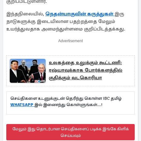
குறிப்பிட்டுள்ளார்.
இந்தநிலையில்,
நெதன்யாகுவின் கருத்துகள்
இரு
நாடுகளுக்கு இடையிலான பதற்றத்தை மேலும்
உயர்த்துவதாக அமைந்துள்ளமை குறிப்பிடத்தக்கது.
Advertisement
உலகத்தை உலுக்கும் கூட்டணி:
ரஷ்யாவுக்காக போர்க்களத்தில்
குதிக்கும் வடகொரியா
செய்திகளை உடனுக்குடன் தெரிந்து கொள்ள IBC தமிழ்
WHATSAPP
இல் இணைந்து கொள்ளுங்கள்...!
மேலும் இது தொடர்பான செய்திகளைப் படிக்க இங்கே கிளிக்
செய்யவும்