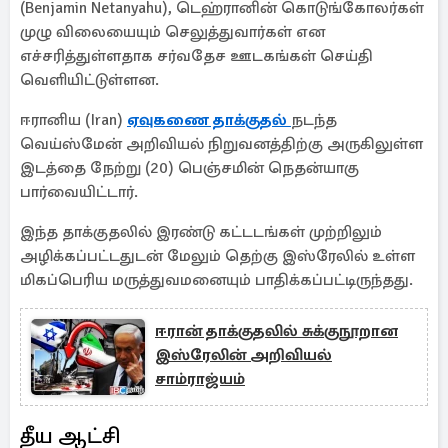
(Benjamin Netanyahu), டெஹ்ரானின் கொடுங்கோலர்கள்
முழு விலையையும் செலுத்துவார்கள் என
எச்சரித்துள்ளதாக சர்வதேச ஊடகங்கள் செய்தி
வெளியிட்டுள்ளன.
ஈரானிய (Iran)
ஏவுகணை தாக்குதல்
நடந்த
வெய்ஸ்மேன் அறிவியல் நிறுவனத்திற்கு அருகிலுள்ள
இடத்தை நேற்று (20) பெஞ்சமின் நெதன்யாகு
பார்வையிட்டார்.
இந்த தாக்குதலில் இரண்டு கட்டடங்கள் முற்றிலும்
அழிக்கப்பட்டதுடன் மேலும் தெற்கு இஸ்ரேலில் உள்ள
மிகப்பெரிய மருத்துவமனையும் பாதிக்கப்பட்டிருந்தது.
ஈரான் தாக்குதலில் சுக்குநூறான
இஸ்ரேலின் அறிவியல்
சாம்ராஜ்யம்
தீய ஆட்சி