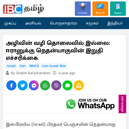
Listen
Watch
Apps
முகப்பு
அரசியல்
பொருளாதாரம்
சமூகம்
இந்தியா
அழிவின் வழி தொலைவில் இல்லை:
ஈரானுக்கு நெதன்யாகுவின் இறுதி
எச்சரிக்கை
Israel
Iran
World
Iran-Israel War
By Shalini Balachandran
a year ago
விளம்பரம்
இஸ்ரேலிய (Israel) பிரதமர் பெஞ்சமின் நெதன்யாகு