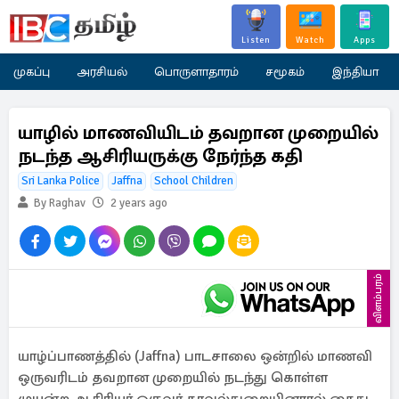
Listen
Watch
Apps
முகப்பு
அரசியல்
பொருளாதாரம்
சமூகம்
இந்தியா
யாழில் மாணவியிடம் தவறான முறையில்
நடந்த ஆசிரியருக்கு நேர்ந்த கதி
Sri Lanka Police
Jaffna
School Children
By Raghav
2 years ago
விளம்பரம்
யாழ்ப்பாணத்தில் (Jaffna) பாடசாலை ஒன்றில் மாணவி
ஒருவரிடம் தவறான முறையில் நடந்து கொள்ள