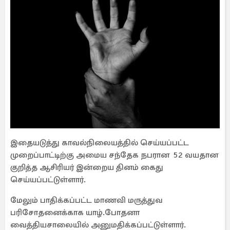
இதையடுத்து காவல்நிலையத்தில் செய்யப்பட்ட
முறைப்பாட்டிற்கு அமைய சந்தேக நபரான 52 வயதான
குறித்த ஆசிரியர் இன்றைய தினம் கைது
செய்யப்பட்டுள்ளார்.
மேலும் பாதிக்கப்பட்ட மாணவி மருத்துவ
பரிசோதனைக்காக யாழ்.போதனா
வைத்தியசாலையில் அனுமதிக்கப்பட்டுள்ளார்.