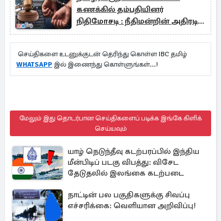
கணக்கில் தம்பதியினர்
நிதிமோசடி : நீதிமன்றின் அதிரடி
உத்தரவு
செய்திகளை உடனுக்குடன் தெரிந்து கொள்ள IBC தமிழ்
WHATSAPP
இல் இணைந்து கொள்ளுங்கள்...!
மேலும் இது தொடர்பான செய்திகளைப் படிக்க இங்கே கிளிக்
செய்யவும்
யாழ் நெடுந்தீவு கடற்பரப்பில் இந்திய
மீன்பிடிப் படகு விபத்து: விசேட
தேடுதலில் இலங்கை கடற்படை
நாட்டின் பல பகுதிகளுக்கு சிவப்பு
எச்சரிக்கை: வெளியான அறிவிப்பு!