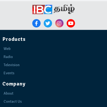
Products
Web
Radio
Television
Events
Company
About
Contact Us