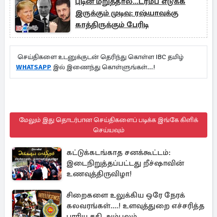
புடின் மறுத்தால்...ட்ரம்ப் எடுக்க
இருக்கும் முடிவு: ரஷ்யாவுக்கு
காத்திருக்கும் பேரிடி
செய்திகளை உடனுக்குடன் தெரிந்து கொள்ள IBC தமிழ்
WHATSAPP
இல் இணைந்து கொள்ளுங்கள்...!
மேலும் இது தொடர்பான செய்திகளைப் படிக்க இங்கே கிளிக்
செய்யவும்
கட்டுக்கடங்காத சனக்கூட்டம்:
இடைநிறுத்தப்பட்டது றீச்ஷாவின்
உணவுத்திருவிழா!
சிறைகளை உலுக்கிய ஒரே நேரக்
கலவரங்கள்....! உளவுத்துறை எச்சரித்த
பாரிய சதி அம்பலம்