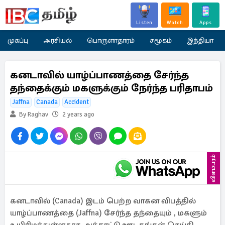
Listen
Watch
Apps
முகப்பு
அரசியல்
பொருளாதாரம்
சமூகம்
இந்தியா
கனடாவில் யாழ்ப்பாணத்தை சேர்ந்த
தந்தைக்கும் மகளுக்கும் நேர்ந்த பரிதாபம்
Jaffna
Canada
Accident
By Raghav
2 years ago
விளம்பரம்
கனடாவில் (Canada) இடம் பெற்ற வாகன விபத்தில்
யாழ்ப்பாணத்தை (Jaffna) சேர்ந்த தந்தையும் , மகளும்