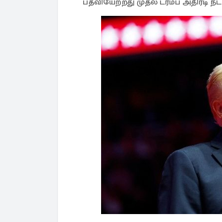
பதவியேற்றது முதல் ட்ரம்ப் அதிரடி ந