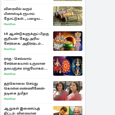
விரைவில் வரும்
பிளாஸ்டிக் ரூபாய்
நோட்டுகள்.., பழைய
காகித நோட்டுகள்
Manithan
செல்லுமா?
18 ஆண்டுகளுக்குப் பிறகு
சூரியன்- கேது அரிய
சேர்க்கை: அதிர்ஷ்டம்
பெறும் 3 ராசிகள்!
Manithan
ராகு - செவ்வாய்
சேர்க்கையால் உருவான
நவபஞ்சம ராஜயோகம்:
அதிர்ஷ்டம் பெறும் 3
Manithan
ராசிகள்!
தற்கொலை செய்து
கொள்ள எண்ணினேன்-
நடிகை நமீதா
Manithan
ஆறுகள் இணைப்புத்
திட்டம்: விரைவான