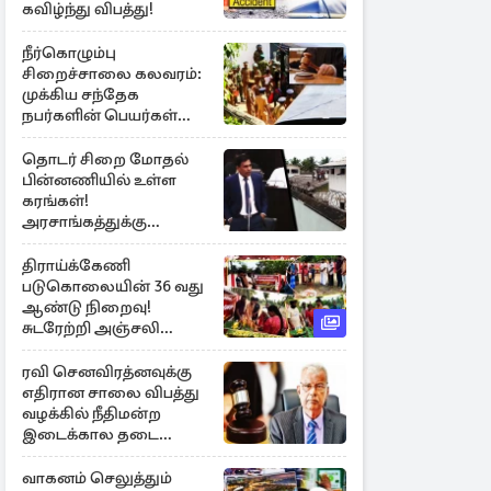
கவிழ்ந்து விபத்து!
நீர்கொழும்பு
சிறைச்சாலை கலவரம்:
முக்கிய சந்தேக
நபர்களின் பெயர்கள்
நீதிமன்றில் சமர்ப்பிப்பு!
தொடர் சிறை மோதல்
பின்னணியில் உள்ள
கரங்கள்!
அரசாங்கத்துக்கு
கிடைத்த புலனாய்வு
தகவல்
திராய்க்கேணி
படுகொலையின் 36 வது
ஆண்டு நிறைவு!
சுடரேற்றி அஞ்சலி
செலுத்திய மக்கள்
ரவி செனவிரத்னவுக்கு
எதிரான சாலை விபத்து
வழக்கில் நீதிமன்ற
இடைக்கால தடை
உத்தரவு!
வாகனம் செலுத்தும்