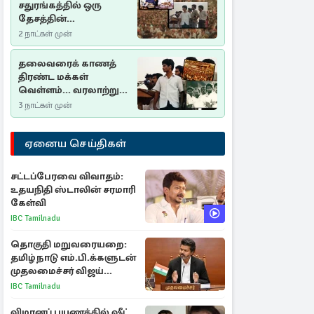
சதுரங்கத்தில் ஒரு
தேசத்தின்
தீர்க்கதரிசனம் :
2 நாட்கள் முன்
சுதுமலை பிரகடனம்
ஒரு வரலாற்றுப் பாடம்
தலைவரைக் காணத்
திரண்ட மக்கள்
வெள்ளம்... வரலாற்றுச்
சிறப்புமிக்க சுதுமலைப்
3 நாட்கள் முன்
பிரகடனம்…
ஏனைய செய்திகள்
சட்டப்பேரவை விவாதம்:
உதயநிதி ஸ்டாலின் சரமாரி
கேள்வி
IBC Tamilnadu
தொகுதி மறுவரையறை:
தமிழ்நாடு எம்.பி.க்களுடன்
முதலமைச்சர் விஜய்
ஆலோசனை
IBC Tamilnadu
விமானப் பயணத்தில் ஷீட்