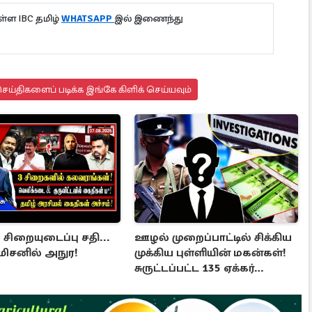
்ள IBC தமிழ்
WHATSAPP
இல் இணைந்து
ய்திகளைப் படிக்க இங்கே கிளிக் செய்யவும்
ிறையுடைப்பு சதி...
ஊழல் முறைப்பாட்டில் சிக்கிய
ிசனில் அநுர!
முக்கிய புள்ளியின் மகன்கள்!
சுருட்டப்பட்ட 135 ஏக்கர்
தேயிலைத் தோட்டம்