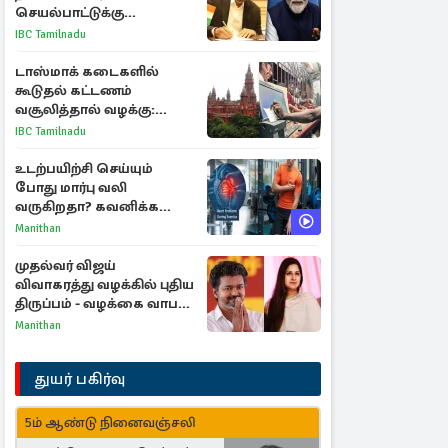
செயல்பாட்டுக்கு
பிரதமருக்கு முதலமைச்சர்
IBC Tamilnadu
கடிதம்
டாஸ்மாக் கடைகளில்
கூடுதல் கட்டணம்
வசூலித்தால் வழக்கு:
சென்னை உயர்நீதிமன்றம்
IBC Tamilnadu
உத்தரவு
உடற்பயிற்சி செய்யும்
போது மார்பு வலி
வருகிறதா? கவனிக்க
வேண்டிய எச்சரிக்கை
Manithan
அறிகுறிகள்
முதல்வர் விஜய்
விவாகரத்து வழக்கில் புதிய
திருப்பம் - வழக்கை வாபஸ்
பெற்ற சங்கீதா!
Manithan
துயர் பகிர்வு
5ம் ஆண்டு நினைவஞ்சலி