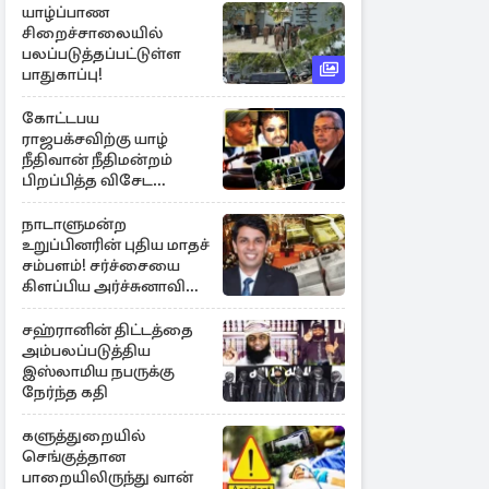
யாழ்ப்பாண
சிறைச்சாலையில்
பலப்படுத்தப்பட்டுள்ள
பாதுகாப்பு!
கோட்டபய
ராஜபக்சவிற்கு யாழ்
நீதிவான் நீதிமன்றம்
பிறப்பித்த விசேட
உத்தரவு!
நாடாளுமன்ற
உறுப்பினரின் புதிய மாதச்
சம்பளம்! சர்ச்சையை
கிளப்பிய அர்ச்சுனாவின்
அறிக்கை
சஹ்ரானின் திட்டத்தை
அம்பலப்படுத்திய
இஸ்லாமிய நபருக்கு
நேர்ந்த கதி
களுத்துறையில்
செங்குத்தான
பாறையிலிருந்து வான்