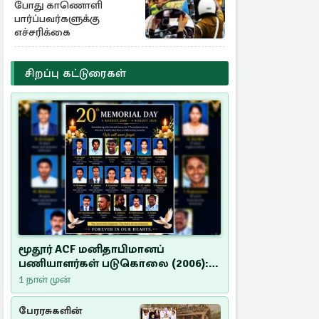
போது காணொளி
பார்ப்பவர்களுக்கு
எச்சரிக்கை
சிறப்பு கட்டுரைகள்
மூதூர் ACF மனிதாபிமானப்
பணியாளர்கள் படுகொலை (2006):
20 ஆண்டுகளாகியும் நீதி
1 நாள் முன்
மறுக்கப்பட்ட மனிதாபிமானப்
பேரவலம்
பேரரசுகளின்