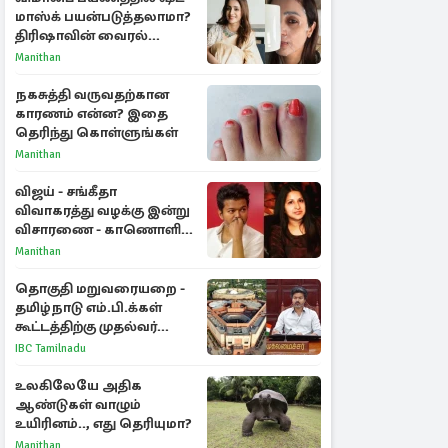
மாஸ்க் பயன்படுத்தலாமா?
திரிஷாவின் வைரல்
செல்ஃபிக்கு மருத்துவர்
Manithan
விளக்கம்
நகசுத்தி வருவதற்கான
காரணம் என்ன? இதை
தெரிந்து கொள்ளுங்கள்
Manithan
விஜய் - சங்கீதா
விவாகரத்து வழக்கு இன்று
விசாரணை - காணொளி
மூலம் ஆஜராக வாய்ப்பு
Manithan
தொகுதி மறுவரையறை -
தமிழ்நாடு எம்.பி.க்கள்
கூட்டத்திற்கு முதல்வர்
விஜய் அழைப்பு
IBC Tamilnadu
உலகிலேயே அதிக
ஆண்டுகள் வாழும்
உயிரினம்.., எது தெரியுமா?
Manithan