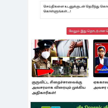
செய்திகளை உடனுக்குடன் தெரிந்து கொள
கொள்ளுங்கள்...!
மேலும் இது தொடர்பான செ
குருவிட்ட சிறைச்சாலைக்கு
ஏககால ச
அவசரமாக விரையும் முக்கிய
அவசர ம
அதிகாரிகள்!