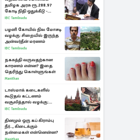
தமிழக அரசு ரூ.288.97
கோடி நிதி ஒதுக்கீடு -
வெளியான அரசாணை
IBC Tamilnadu
பழனி கோயில் நில மோசடி
வழக்கு: சிறையில் இருந்த
அன்வர்தீன் மரணம்
IBC Tamilnadu
நகசுத்தி வருவதற்கான
காரணம் என்ன? இதை
தெரிந்து கொள்ளுங்கள்
Manithan
டாஸ்மாக் கடைகளில்
கூடுதல் கட்டணம்
வசூலித்தால் வழக்கு:
சென்னை உயர்நீதிமன்றம்
IBC Tamilnadu
உத்தரவு
தினமும் ஒரு கப் கிராம்பு
நீர்.., கிடைக்கும்
நன்மைகள் என்னென்ன?
Manithan