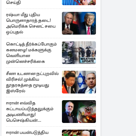
செய்தி
ரஷ்யா மீது புதிய
பொருளாதாரத் தடை!
அமெரிக்க செனட் சபை
ஒப்புதல்
கொட்டித் தீர்க்கப்போகும்
கனமழை! மக்களுக்கு
வெளியான
முன்னெச்சரிக்கை
சீனா உடனான நட்புறவில்
விரிசல்! முக்கிய
தூதரகத்தை மூடியது
இஸ்ரேல்
ஈரான் எவ்வித
கட்டாயப்படுத்தலுக்கும்
அடிபணியாது!
பெசெஷ்கியன்
அறிவிப்பு
ஈரான் பயன்படுத்திய