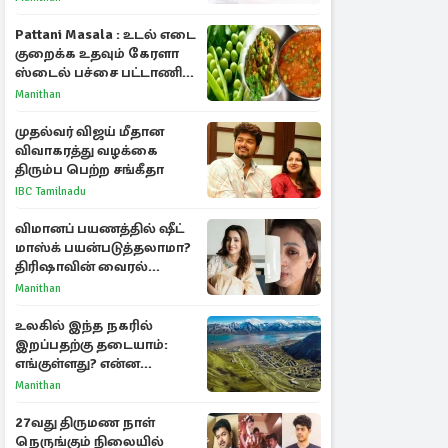
Pattani Masala : உடல் எடை
குறைக்க உதவும் கேரளா
ஸ்டைல் பச்சை பட்டாணி
கிரேவி
Manithan
முதல்வர் விஜய் மீதான
விவாகரத்து வழக்கை
திரும்ப பெற்ற சங்கீதா
IBC Tamilnadu
விமானப் பயணத்தில் ஷீட்
மாஸ்க் பயன்படுத்தலாமா?
திரிஷாவின் வைரல்
செல்ஃபிக்கு மருத்துவர்
Manithan
விளக்கம்
உலகில் இந்த நகரில்
இறப்பதற்கு தடையாம்:
எங்குள்ளது? என்ன
காரணம் தெரியுமா?
Manithan
27வது திருமண நாள்
நெருங்கும் நிலையில்