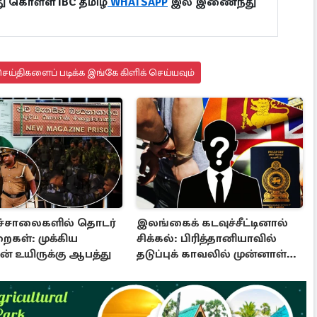
ு கொள்ள IBC தமிழ்
WHATSAPP
இல் இணைந்து
ய்திகளைப் படிக்க இங்கே கிளிக் செய்யவும்
ச்சாலைகளில் தொடர்
இலங்கைக் கடவுச்சீட்டினால்
ைகள்: முக்கிய
சிக்கல்: பிரித்தானியாவில்
ின் உயிருக்கு ஆபத்து
தடுப்புக் காவலில் முன்னாள்
எம்.பி!