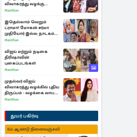
விவாகரத்து வழக்கு
வாபஸ்! விஜய்யுடன்
Manithan
மீண்டும் இணைவாரா?
இதெல்லாம் வெறும்
ட்ராமா! மோகன் சர்மா
முதியோர் இல்ல நாடகம்
குறித்து குட்டி பத்மினி
Manithan
பரபரப்பு பேட்டி
விஜய் மற்றும் நடிகை
திரிஷாவின்
புகைப்படங்கள்
Manithan
முதல்வர் விஜய்
விவாகரத்து வழக்கில் புதிய
திருப்பம் - வழக்கை வாபஸ்
பெற்ற சங்கீதா!
Manithan
துயர் பகிர்வு
6ம் ஆண்டு நினைவஞ்சலி