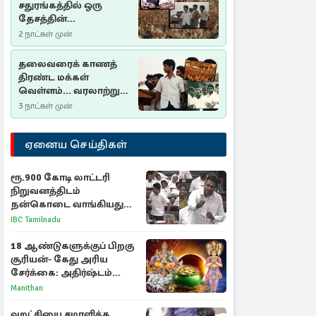
சதுரங்கத்தில் ஒரு
தேசத்தின்
தீர்க்கதரிசனம் :
2 நாட்கள் முன்
சுதுமலை பிரகடனம்
ஒரு வரலாற்றுப் பாடம்
தலைவரைக் காணத்
திரண்ட மக்கள்
வெள்ளம்... வரலாற்றுச்
சிறப்புமிக்க சுதுமலைப்
3 நாட்கள் முன்
பிரகடனம்…
ஏனைய செய்திகள்
ரூ.900 கோடி லாட்டரி
நிறுவனத்திடம்
நன்கொடை வாங்கியது
ஏன்? உதயநிதி - ஆதவ்
IBC Tamilnadu
விவாதம்
18 ஆண்டுகளுக்குப் பிறகு
சூரியன்- கேது அரிய
சேர்க்கை: அதிர்ஷ்டம்
பெறும் 3 ராசிகள்!
Manithan
வறட்சியை சமாளிக்க