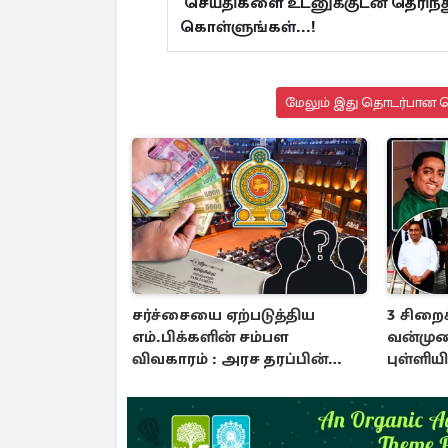
செய்திகளை உடனுக்குடன் தெரிந்த
கொள்ளுங்கள்...!
மேலும் இது தொடர்பான செ
சர்ச்சையை ஏற்படுத்திய
3 சிறை
எம்.பிக்களின் சம்பள
வன்முற
விவகாரம் : அரச தரப்பின்
புள்ளிய
அறிவிப்பு