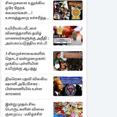
சிறைகளை உலுக்கிய
ஒரே நேரக்
கலவரங்கள்....!
உளவுத்துறை எச்சரித்த
பாரிய சதி அம்பலம்
உயிரியல் பரீட்சை
வினாத்தாளில் தமிழ்
மாணவர்களுக்கு அநீதி :
அம்பலப்படுத்திய எம்.பி
3 சிறைச்சாலைகளில்
தொடர் வன்முறைகள்:
முக்கிய புள்ளியின்
உயிருக்கு ஆபத்து
திடீரென பதவி விலகிய
ஷானி அபேசேகர -
பின்னணியில் உள்ள
காரணம்
இன்று முதல் சில
பொருட்களின் விலை
குறைப்பு - மகிழ்ச்சிச்