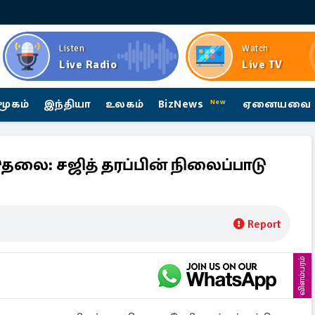
Listen
Watch
Live Radio
Live TV
மூகம்
இந்தியா
உலகம்
BizNews
ஏனையவை
New
தலை: சஜித் தரப்பின் நிலைப்பாடு
Report
விளம்பரம்