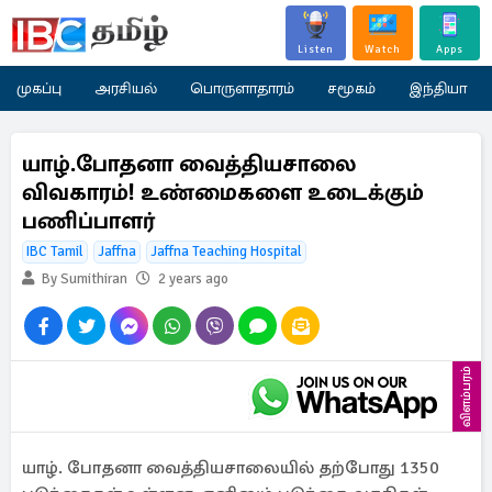
Listen
Watch
Apps
முகப்பு
அரசியல்
பொருளாதாரம்
சமூகம்
இந்தியா
யாழ்.போதனா வைத்தியசாலை
விவகாரம்! உண்மைகளை உடைக்கும்
பணிப்பாளர்
IBC Tamil
Jaffna
Jaffna Teaching Hospital
By Sumithiran
2 years ago
விளம்பரம்
யாழ். போதனா வைத்தியசாலையில் தற்போது 1350