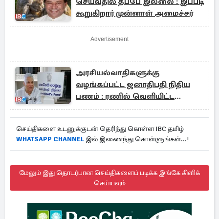
செய்வதில் தப்பே இல்லை : இப்படி
கூறுகிறார் முன்னாள் அமைச்சர்
Advertisement
அரசியல்வாதிகளுக்கு
வழங்கப்பட்ட ஜனாதிபதி நிதிய
பணம் : ரணில் வெளியிட்ட
அறிவிப்பு
செய்திகளை உடனுக்குடன் தெரிந்து கொள்ள IBC தமிழ்
WHATSAPP CHANNEL
இல் இணைந்து கொள்ளுங்கள்...!
மேலும் இது தொடர்பான செய்திகளைப் படிக்க இங்கே கிளிக்
செய்யவும்