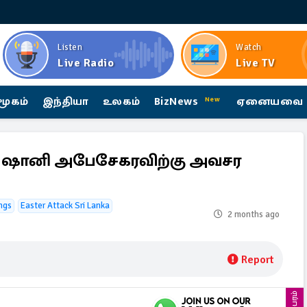
Listen
Watch
Live Radio
Live TV
மூகம்
இந்தியா
உலகம்
BizNews
ஏனையவை
New
 ஷானி அபேசேகரவிற்கு அவசர
ngs
Easter Attack Sri Lanka
2 months ago
Report