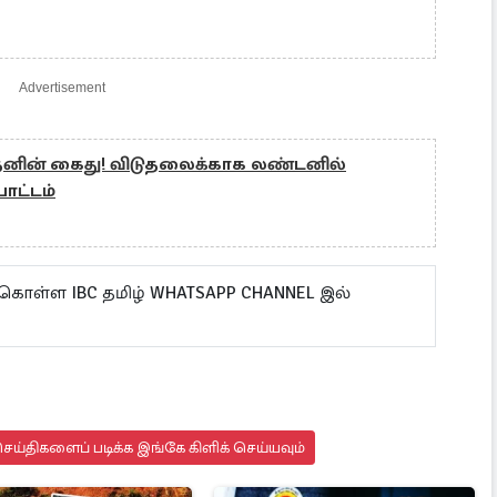
Advertisement
கீதனின் கைது! விடுதலைக்காக லண்டனில்
பாட்டம்
 கொள்ள IBC தமிழ் WHATSAPP CHANNEL இல்
ய்திகளைப் படிக்க இங்கே கிளிக் செய்யவும்