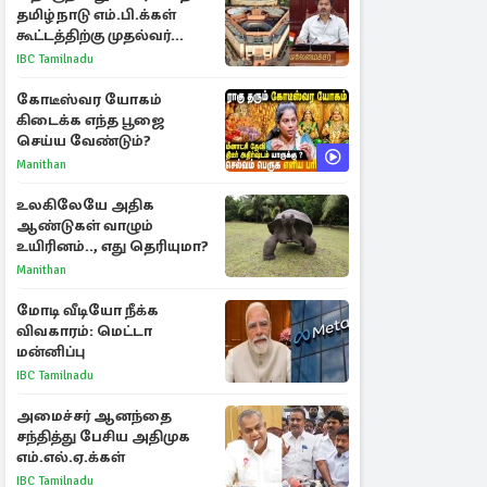
தமிழ்நாடு எம்.பி.க்கள்
கூட்டத்திற்கு முதல்வர்
விஜய் அழைப்பு
IBC Tamilnadu
கோடீஸ்வர யோகம்
கிடைக்க எந்த பூஜை
செய்ய வேண்டும்?
Manithan
உலகிலேயே அதிக
ஆண்டுகள் வாழும்
உயிரினம்.., எது தெரியுமா?
Manithan
மோடி வீடியோ நீக்க
விவகாரம்: மெட்டா
மன்னிப்பு
IBC Tamilnadu
அமைச்சர் ஆனந்தை
சந்தித்து பேசிய அதிமுக
எம்.எல்.ஏ.க்கள்
IBC Tamilnadu