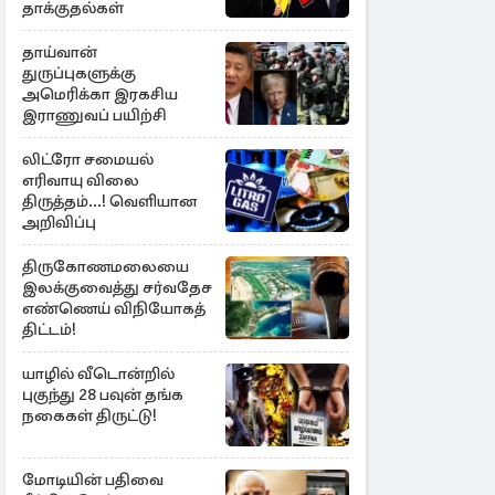
தாக்குதல்கள்
தாய்வான்
துருப்புகளுக்கு
அமெரிக்கா இரகசிய
இராணுவப் பயிற்சி
லிட்ரோ சமையல்
எரிவாயு விலை
திருத்தம்...! வெளியான
அறிவிப்பு
திருகோணமலையை
இலக்குவைத்து சர்வதேச
எண்ணெய் விநியோகத்
திட்டம்!
யாழில் வீடொன்றில்
புகுந்து 28 பவுன் தங்க
நகைகள் திருட்டு!
மோடியின் பதிவை