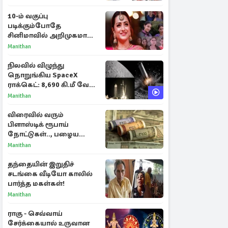
10-ம் வகுப்பு
படிக்கும்போதே
சினிமாவில் அறிமுகமான
த்ரிஷா! உண்மையை
Manithan
பகிர்ந்த இயக்குநர் பிரவீன்
காந்தி
நிலவில் விழுந்து
நொறுங்கிய SpaceX
ராக்கெட்: 8,690 கி.மீ வேக
மோதலால் உருவான புதிய
Manithan
பள்ளம்!
விரைவில் வரும்
பிளாஸ்டிக் ரூபாய்
நோட்டுகள்.., பழைய
காகித நோட்டுகள்
Manithan
செல்லுமா?
தந்தையின் இறுதிச்
சடங்கை வீடியோ காலில்
பார்த்த மகள்கள்!
Manithan
ராகு - செவ்வாய்
சேர்க்கையால் உருவான