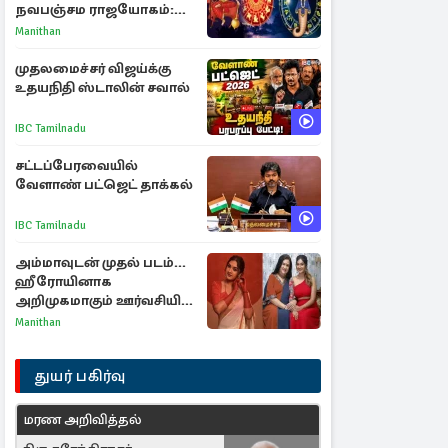
நவபஞ்சம ராஜயோகம்:
அதிர்ஷ்டம் பெறும் 3
Manithan
ராசிகள்!
முதலமைச்சர் விஜய்க்கு
உதயநிதி ஸ்டாலின் சவால்
IBC Tamilnadu
சட்டப்பேரவையில்
வேளாண் பட்ஜெட் தாக்கல்
IBC Tamilnadu
அம்மாவுடன் முதல் படம்...
ஹீரோயினாக
அறிமுகமாகும் ஊர்வசியின்
மகள் தேஜலட்சுமி!
Manithan
துயர் பகிர்வு
மரண அறிவித்தல்