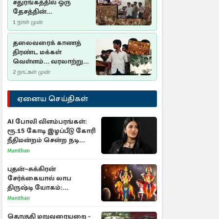
சதுரங்கத்தில் ஒரு
தேசத்தின்
தீர்க்கதரிசனம் :
1 நாள் முன்
சுதுமலை பிரகடனம்
ஒரு வரலாற்றுப் பாடம்
தலைவரைக் காணத்
திரண்ட மக்கள்
வெள்ளம்... வரலாற்றுச்
சிறப்புமிக்க சுதுமலைப்
2 நாட்கள் முன்
பிரகடனம்…
ஏனைய செய்திகள்
AI போலி விளம்பரங்கள்:
ரூ.15 கோடி இழப்பீடு கோரி
நீதிமன்றம் சென்ற நடிகை
ஸ்ருதி ஹாசன்!
Manithan
புதன்–சுக்கிரன்
சேர்க்கையால் லாப
திருஷ்டி யோகம்:
அதிர்ஷ்டம் பெறும் டாப் 3
Manithan
ராசிகள்!
தொகுதி மறுவரையறை -