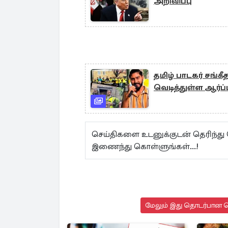
அறிவிப்பு
தமிழ் பாடகர் சங்
வெடித்துள்ள ஆர்ப்
செய்திகளை உடனுக்குடன் தெரிந்து
இணைந்து கொள்ளுங்கள்...!
மேலும் இது தொடர்பான செ