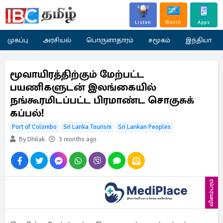
Listen
Watch
Apps
முகப்பு
அரசியல்
பொருளாதாரம்
சமூகம்
இந்தியா
மூவாயிரத்திற்கும் மேற்பட்ட
பயணிகளுடன் இலங்கையில்
நங்கூரமிடப்பட்ட பிரமாண்ட சொகுசுக்
கப்பல்!
Port of Colombo
Sri Lanka Tourism
Sri Lankan Peoples
By Dhilak
3 months ago
விளம்பரம்