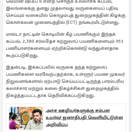
மெயின் ஷிஃப் 6 என்ற சொகுசு உல்லாசக் கப்பல்,
இலங்கைக்கு தனது முதலாவது வருகையைப் பதிவு
செய்யும் வகையில் கொழும்புத் துறைமுகத்தின் கிழக்கு
கொள்கலன் முனையத்தில் (ECT) நங்கூரமிட்டுள்ளது.
மால்டா நாட்டின் கொடியின் கீழ் பயணிக்கும் இந்தக்
கப்பல், 2,380 சர்வதேச சுற்றுலாப் பயணிகளையும் 951
பணியாளர்களையும் ஏற்றிக்கொண்டு வந்துள்ளதாக
கூறப்படுகிறது.
இதன்படி, இக்கப்பலில் வருகை தந்த சுற்றுலாப்
பயணிகளை வரவேற்பதற்காக, உள்ளூர் பயண முகவர்
நிறுவனங்களால் ஏற்பாடு செய்யப்பட்டிருந்த பாரம்பரிய
கலாச்சார மற்றும் கலை நிகழ்ச்சிகள் துறைமுகத்தில்
நிகழ்த்தப்பட்டதாக தெரிவிக்கப்படுகிறது.
அரச ஊழியர்களுக்கு சம்பள
உயர்வு! ஜனாதிபதி வெளியிட்டுள்ள
அறிவிப்பு