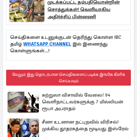
முடக்கப்பட்ட தம்பதியொன்றின்
சொத்துக்கள்! வெளியாகிய
அதிர்ச்சிப் பின்னணி
செய்திகளை உடனுக்குடன் தெரிந்து கொள்ள IBC
தமிழ்
WHATSAPP CHANNEL
இல் இணைந்து
கொள்ளுங்கள்...!
மேலும் இது தொடர்பான செய்திகளைப் படிக்க இங்கே கிளிக்
செய்யவும்
சுற்றுலா விசாவில் வேலை! 94
வெளிநாட்டவர்களுக்கு 7 மில்லியன்
ரூபா அபராதம்
சீனா உடனான நட்புறவில் விரிசல்!
முக்கிய தூதரகத்தை மூடியது இஸ்ரேல்