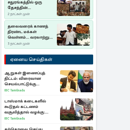
சதுரங்கத்தில் ஒரு
தேசத்தின்
தீர்க்கதரிசனம் :
2 நாட்கள் முன்
சுதுமலை பிரகடனம்
ஒரு வரலாற்றுப் பாடம்
தலைவரைக் காணத்
திரண்ட மக்கள்
வெள்ளம்... வரலாற்றுச்
சிறப்புமிக்க சுதுமலைப்
3 நாட்கள் முன்
பிரகடனம்…
ஏனைய செய்திகள்
ஆறுகள் இணைப்புத்
திட்டம்: விரைவான
செயல்பாட்டுக்கு
பிரதமருக்கு முதலமைச்சர்
IBC Tamilnadu
கடிதம்
டாஸ்மாக் கடைகளில்
கூடுதல் கட்டணம்
வசூலித்தால் வழக்கு:
சென்னை உயர்நீதிமன்றம்
IBC Tamilnadu
உத்தரவு
தற்கொலை செய்து