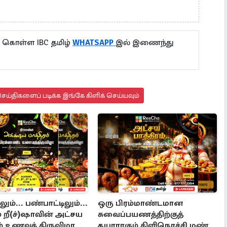
ு கொள்ள IBC தமிழ்
WHATSAPP
இல் இணைந்து
ய்திகளைப் படிக்க இங்கே கிளிக் செய்யவும்
ும்... பண்பாட்டிலும்...
ஒரு பிரம்மாண்டமான
ம் றீ(ச்)ஷாவின் அட்சய
சுவைப்பயணத்திற்குத்
ம் உணவுத் திருவிழா
தயாராகும் கிளிநொச்சி மண்