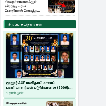
சிறைச்சாலைக்குள்
விழுந்த மர்மப்
பொதியால் வெடித்த
மோதல் - ஒருவர் பலி :
பலர் காயம்
சிறப்பு கட்டுரைகள்
மூதூர் ACF மனிதாபிமானப்
பணியாளர்கள் படுகொலை (2006):
20 ஆண்டுகளாகியும் நீதி
1 நாள் முன்
மறுக்கப்பட்ட மனிதாபிமானப்
பேரவலம்
பேரரசுகளின்