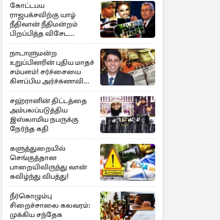
கோட்டபய
ராஜபக்சவிற்கு யாழ்
நீதிவான் நீதிமன்றம்
பிறப்பித்த விசேட
உத்தரவு!
நாடாளுமன்ற
உறுப்பினரின் புதிய மாதச்
சம்பளம்! சர்ச்சையை
கிளப்பிய அர்ச்சுனாவின்
அறிக்கை
சஹ்ரானின் திட்டத்தை
அம்பலப்படுத்திய
இஸ்லாமிய நபருக்கு
நேர்ந்த கதி
களுத்துறையில்
செங்குத்தான
பாறையிலிருந்து வான்
கவிழ்ந்து விபத்து!
நீர்கொழும்பு
சிறைச்சாலை கலவரம்:
முக்கிய சந்தேக