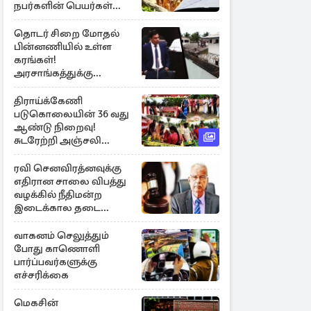
நபர்களின் பெயர்கள்
நீதிமன்றில் சமர்ப்பிப்பு!
தொடர் சிறை மோதல்
பின்னணியில் உள்ள
கரங்கள்!
அரசாங்கத்துக்கு
கிடைத்த புலனாய்வு
தகவல்
திராய்க்கேணி
படுகொலையின் 36 வது
ஆண்டு நிறைவு!
சுடரேற்றி அஞ்சலி
செலுத்திய மக்கள்
ரவி செனவிரத்னவுக்கு
எதிரான சாலை விபத்து
வழக்கில் நீதிமன்ற
இடைக்கால தடை
உத்தரவு!
வாகனம் செலுத்தும்
போது காணொளி
பார்ப்பவர்களுக்கு
எச்சரிக்கை
மெகசின்