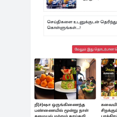
செய்திகளை உடனுக்குடன் தெரிந்த
கொள்ளுங்கள்...!
மேலும் இது தொடர்பான செ
றீ(ச்)ஷா ஒருங்கிணைந்த
சுவையில
பண்ணையில் மூன்று நாள்
சிறக்கு
சமையல் மற்றும் காய்கறி
பாத்திர