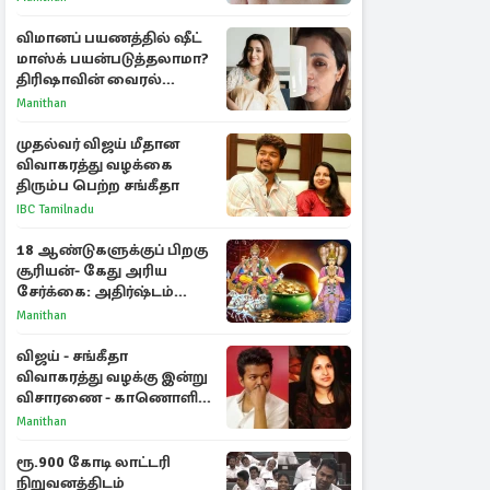
விமானப் பயணத்தில் ஷீட்
மாஸ்க் பயன்படுத்தலாமா?
திரிஷாவின் வைரல்
செல்ஃபிக்கு மருத்துவர்
Manithan
விளக்கம்
முதல்வர் விஜய் மீதான
விவாகரத்து வழக்கை
திரும்ப பெற்ற சங்கீதா
IBC Tamilnadu
18 ஆண்டுகளுக்குப் பிறகு
சூரியன்- கேது அரிய
சேர்க்கை: அதிர்ஷ்டம்
பெறும் 3 ராசிகள்!
Manithan
விஜய் - சங்கீதா
விவாகரத்து வழக்கு இன்று
விசாரணை - காணொளி
மூலம் ஆஜராக வாய்ப்பு
Manithan
ரூ.900 கோடி லாட்டரி
நிறுவனத்திடம்