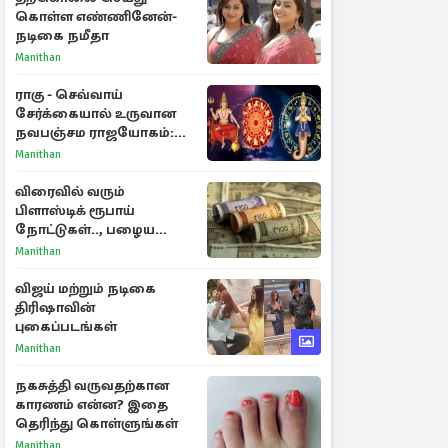
கொள்ள எண்ணினேன்-
நடிகை நமீதா
Manithan
ராகு - செவ்வாய்
சேர்க்கையால் உருவான
நவபஞ்சம ராஜயோகம்:
அதிர்ஷ்டம் பெறும் 3
Manithan
ராசிகள்!
விரைவில் வரும்
பிளாஸ்டிக் ரூபாய்
நோட்டுகள்.., பழைய
காகித நோட்டுகள்
Manithan
செல்லுமா?
விஜய் மற்றும் நடிகை
திரிஷாவின்
புகைப்படங்கள்
Manithan
நகசுத்தி வருவதற்கான
காரணம் என்ன? இதை
தெரிந்து கொள்ளுங்கள்
Manithan