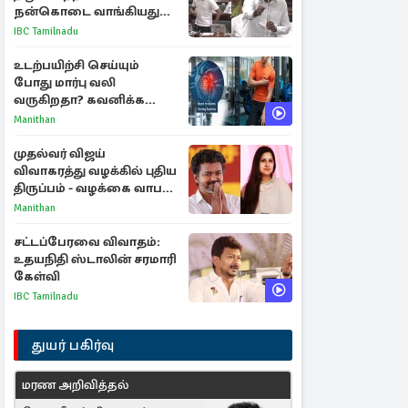
நன்கொடை வாங்கியது
ஏன்? உதயநிதி - ஆதவ்
IBC Tamilnadu
விவாதம்
உடற்பயிற்சி செய்யும்
போது மார்பு வலி
வருகிறதா? கவனிக்க
வேண்டிய எச்சரிக்கை
Manithan
அறிகுறிகள்
முதல்வர் விஜய்
விவாகரத்து வழக்கில் புதிய
திருப்பம் - வழக்கை வாபஸ்
பெற்ற சங்கீதா!
Manithan
சட்டப்பேரவை விவாதம்:
உதயநிதி ஸ்டாலின் சரமாரி
கேள்வி
IBC Tamilnadu
துயர் பகிர்வு
மரண அறிவித்தல்