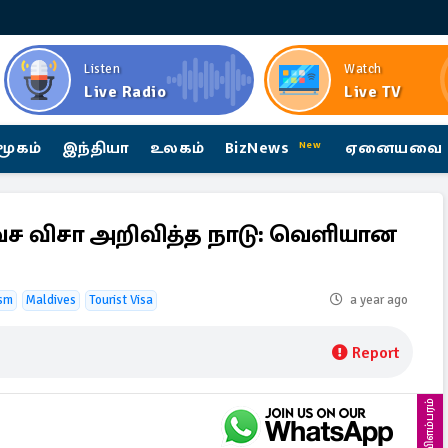
Listen
Watch
Live Radio
Live TV
மூகம்
இந்தியா
உலகம்
BizNews
ஏனையவை
New
ச விசா அறிவித்த நாடு: வெளியான
ism
Maldives
Tourist Visa
a year ago
Report
விளம்பரம்