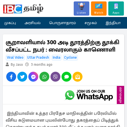
Listen
Watch
Apps
முகப்பு
அரசியல்
பொருளாதாரம்
சமூகம்
இந்தியா
சூறாவளியால் 300 அடி தூரத்திற்கு தூக்கி
வீசப்பட்ட நபர் : வைரலாகும் காணொளி
Viral Video
Uttar Pradesh
India
Cyclone
By Jaso
3 months ago
விளம்பரம்
இந்தியாவின் உத்தர பிரதேச மாநிலத்தின் பரேலியில்
வீசிய கடுமையான புயலின்போது தகரத்தைப் பிடித்துக்