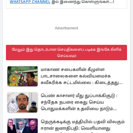
WHATSAPP CHANNEL
இல் இணைந்து கொள்ளுங்கள்...!
Advertisement
மேலும் இது தொடர்பான செய்திகளைப் படிக்க இங்கே கிளிக்
செய்யவும்
மாகாண சபைகளின் கீழுள்ள
பாடசாலைகளை கல்வியமைச்சு
சுவீகரிக்க சட்டமில்லை : கிடைத்தது
வெற்றி
பெண் காசாளர் மீது துப்பாக்கிசூடு :
சந்தேக நபரை கைது செய்ய
பொதுமக்களின் உதவியை நாடும்
காவல்துறை
நெருக்கடிக்கு மத்தியில் பதவி விலகும்
ஈரான் ஜனாதிபதி: வெளியானது