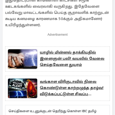
இதுதொடர்பான காணொளி காட்சிகள் சமூக
ஊடகங்களில் வைரலாகி வருகிறது. இதேவேளை
பல்வேறு மாவட்டங்களில் பெய்த சூறாவளிக் காற்றுடன்
கூடிய கனமழை காரணமாக 50க்கும் அதிகமானோர்
உயிரிழந்துள்ளனர்.
Advertisement
யாழில் மின்னல் தாக்கியதில்
இளைஞன் பலி! வயலில் வேலை
செய்தவேளை துயரம்
வங்காள விரிகுடாவில் நிலை
கொண்டுள்ள காற்றழுத்த தாழ்வு!
விடுக்கப்பட்டுள்ள சிவப்பு
எச்சரிக்கை
செய்திகளை உடனுக்குடன் தெரிந்து கொள்ள IBC தமிழ்