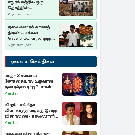
சதுரங்கத்தில் ஒரு
தேசத்தின்
தீர்க்கதரிசனம் :
2 நாட்கள் முன்
சுதுமலை பிரகடனம்
ஒரு வரலாற்றுப் பாடம்
தலைவரைக் காணத்
திரண்ட மக்கள்
வெள்ளம்... வரலாற்றுச்
சிறப்புமிக்க சுதுமலைப்
3 நாட்கள் முன்
பிரகடனம்…
ஏனைய செய்திகள்
ராகு - செவ்வாய்
சேர்க்கையால் உருவான
நவபஞ்சம ராஜயோகம்:
அதிர்ஷ்டம் பெறும் 3
Manithan
ராசிகள்!
விஜய் - சங்கீதா
விவாகரத்து வழக்கு இன்று
விசாரணை - காணொளி
மூலம் ஆஜராக வாய்ப்பு
Manithan
முதல்வர் விஜய் மீதான