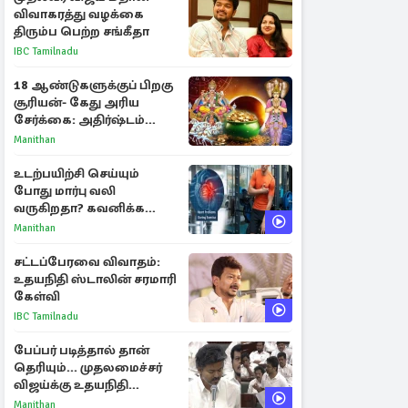
விவாகரத்து வழக்கை
திரும்ப பெற்ற சங்கீதா
IBC Tamilnadu
18 ஆண்டுகளுக்குப் பிறகு
சூரியன்- கேது அரிய
சேர்க்கை: அதிர்ஷ்டம்
பெறும் 3 ராசிகள்!
Manithan
உடற்பயிற்சி செய்யும்
போது மார்பு வலி
வருகிறதா? கவனிக்க
வேண்டிய எச்சரிக்கை
Manithan
அறிகுறிகள்
சட்டப்பேரவை விவாதம்:
உதயநிதி ஸ்டாலின் சரமாரி
கேள்வி
IBC Tamilnadu
பேப்பர் படித்தால் தான்
தெரியும்... முதலமைச்சர்
விஜய்க்கு உதயநிதி
ஸ்டாலின் பதிலடி
Manithan