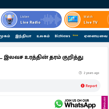
Listen
Watch
Live Radio
Live TV
மூகம்
இந்தியா
உலகம்
BizNews
ஏனையவை
New
 இலவச உரத்தின் தரம் குறித்து
2 years ago
Report
விளம்பரம்