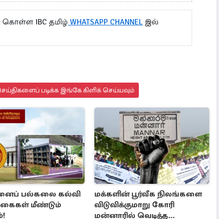
 கொள்ள IBC தமிழ்
WHATSAPP CHANNEL
இல்
ய்திகளைப் படிக்க இங்கே கிளிக் செய்யவும்
னைப் பல்கலை கல்வி
மக்களின் பூர்வீக நிலங்களை
்கைகள் மீண்டும்
விடுவிக்குமாறு கோரி
்!
மன்னாரில் வெடித்த