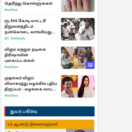
தெரிந்து கொள்ளுங்கள்
Manithan
ரூ.900 கோடி லாட்டரி
நிறுவனத்திடம்
நன்கொடை வாங்கியது
ஏன்? உதயநிதி - ஆதவ்
IBC Tamilnadu
விவாதம்
விஜய் மற்றும் நடிகை
திரிஷாவின்
புகைப்படங்கள்
Manithan
முதல்வர் விஜய்
விவாகரத்து வழக்கில் புதிய
திருப்பம் - வழக்கை வாபஸ்
பெற்ற சங்கீதா!
Manithan
துயர் பகிர்வு
1ம் ஆண்டு நினைவஞ்சலி