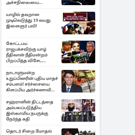
அச்சநிலையை
மையப்படுத்தி
ஜெயசங்கர் அறிக்கை
யாழில் தவறான
முடிவெடுத்து 19 வயது
இளைஞர் பலி!
கோட்டபய
ராஜபக்சவிற்கு யாழ்
நீதிவான் நீதிமன்றம்
பிறப்பித்த விசேட
உத்தரவு!
நாடாளுமன்ற
உறுப்பினரின் புதிய மாதச்
சம்பளம்! சர்ச்சையை
கிளப்பிய அர்ச்சுனாவின்
அறிக்கை
சஹ்ரானின் திட்டத்தை
அம்பலப்படுத்திய
இஸ்லாமிய நபருக்கு
நேர்ந்த கதி
தொடர் சிறை மோதல்