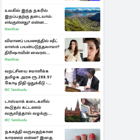
உலகில் இந்த நகரில்
இறப்பதற்கு தடையாம்:
எங்குள்ளது? என்ன
காரணம் தெரியுமா?
Manithan
விமானப் பயணத்தில் ஷீட்
மாஸ்க் பயன்படுத்தலாமா?
திரிஷாவின் வைரல்
செல்ஃபிக்கு மருத்துவர்
Manithan
விளக்கம்
வறட்சியை சமாளிக்க
தமிழக அரசு ரூ.288.97
கோடி நிதி ஒதுக்கீடு -
வெளியான அரசாணை
IBC Tamilnadu
டாஸ்மாக் கடைகளில்
கூடுதல் கட்டணம்
வசூலித்தால் வழக்கு:
சென்னை உயர்நீதிமன்றம்
IBC Tamilnadu
உத்தரவு
நகசுத்தி வருவதற்கான
காரணம் என்ன? இதை