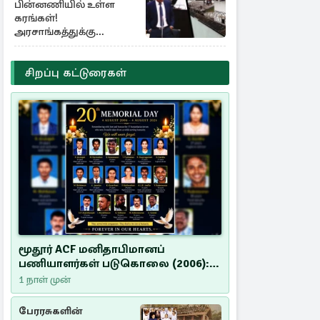
பின்னணியில் உள்ள
கரங்கள்!
அரசாங்கத்துக்கு
கிடைத்த புலனாய்வு
தகவல்
சிறப்பு கட்டுரைகள்
மூதூர் ACF மனிதாபிமானப்
பணியாளர்கள் படுகொலை (2006):
20 ஆண்டுகளாகியும் நீதி
1 நாள் முன்
மறுக்கப்பட்ட மனிதாபிமானப்
பேரவலம்
பேரரசுகளின்