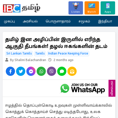
Listen
Watch
Apps
முகப்பு
அரசியல்
பொருளாதாரம்
சமூகம்
இந்தியா
தமிழ் இன அழிப்பின் இருளில் எரிந்த
ஆகுதி தீபங்கள்! தழல் ஈகங்களின் தடம்
Sri Lankan Tamils
Tamils
Indian Peace Keeping Force
By Shalini Balachandran
2 months ago
விளம்பரம்
ஈழத்தில் தொப்புள்கொடி உறவுகள் முள்ளிவாய்க்காலில்
கொத்துக் கொத்தாய்ச் செத்து மடிந்தபோது, உலக