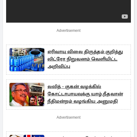
Advertisement
எரிவாயு விலை திருத்தம் குறித்து
லிட்ரோ நிறுவனம் வெளியிட்ட
அறிவிப்பு
லலித் - குகன் வழக்கில்
கோட்டாபாயவுக்கு யாழ்.நீதவான்
நீதிமன்றம் வழங்கிய அனுமதி
Advertisement