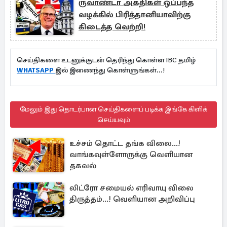
ருவாண்டா அகதிகள் ஒப்பந்த
வழக்கில் பிரித்தானியாவிற்கு
கிடைத்த வெற்றி!
செய்திகளை உடனுக்குடன் தெரிந்து கொள்ள IBC தமிழ்
WHATSAPP
இல் இணைந்து கொள்ளுங்கள்...!
மேலும் இது தொடர்பான செய்திகளைப் படிக்க இங்கே கிளிக்
செய்யவும்
உச்சம் தொட்ட தங்க விலை...!
வாங்கவுள்ளோருக்கு வெளியான
தகவல்
லிட்ரோ சமையல் எரிவாயு விலை
திருத்தம்...! வெளியான அறிவிப்பு