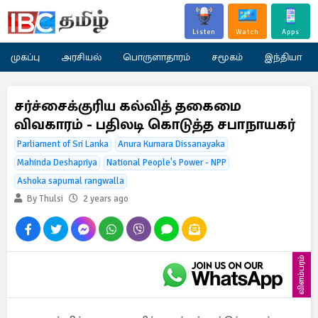
Listen
Watch
Apps
முகப்பு
அரசியல்
பொருளாதாரம்
சமூகம்
இந்தியா
சர்ச்சைக்குரிய கல்வித் தகைமை
விவகாரம் - பதிலடி கொடுத்த சபாநாயகர்
Parliament of Sri Lanka
Anura Kumara Dissanayaka
Mahinda Deshapriya
National People's Power - NPP
Ashoka sapumal rangwalla
By Thulsi
2 years ago
விளம்பரம்