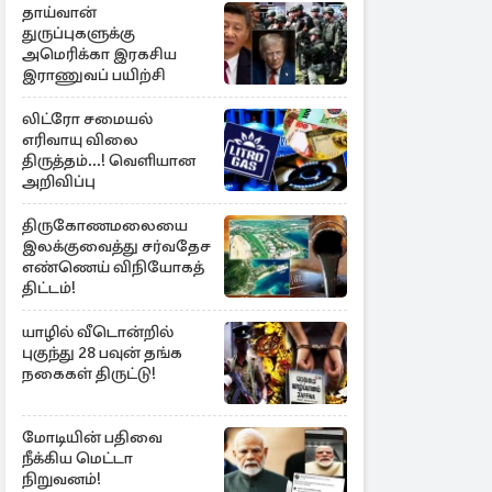
தாய்வான்
துருப்புகளுக்கு
அமெரிக்கா இரகசிய
இராணுவப் பயிற்சி
லிட்ரோ சமையல்
எரிவாயு விலை
திருத்தம்...! வெளியான
அறிவிப்பு
திருகோணமலையை
இலக்குவைத்து சர்வதேச
எண்ணெய் விநியோகத்
திட்டம்!
யாழில் வீடொன்றில்
புகுந்து 28 பவுன் தங்க
நகைகள் திருட்டு!
மோடியின் பதிவை
நீக்கிய மெட்டா
நிறுவனம்!