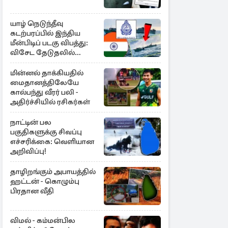
யாழ் நெடுந்தீவு
கடற்பரப்பில் இந்திய
மீன்பிடிப் படகு விபத்து:
விசேட தேடுதலில்
இலங்கை கடற்படை
மின்னல் தாக்கியதில்
மைதானத்திலேயே
கால்பந்து வீரர் பலி -
அதிர்ச்சியில் ரசிகர்கள்
நாட்டின் பல
பகுதிகளுக்கு சிவப்பு
எச்சரிக்கை: வெளியான
அறிவிப்பு!
தாழிறங்கும் அபாயத்தில்
ஹட்டன் - கொழும்பு
பிரதான வீதி
விமல் - கம்மன்பில