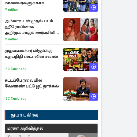
மாணவர்களுக்காக
வெளியான முக்கிய
Manithan
அறிவிப்புகள்
அம்மாவுடன் முதல் படம்...
ஹீரோயினாக
அறிமுகமாகும் ஊர்வசியின்
மகள் தேஜலட்சுமி!
Manithan
முதலமைச்சர் விஜய்க்கு
உதயநிதி ஸ்டாலின் சவால்
IBC Tamilnadu
சட்டப்பேரவையில்
வேளாண் பட்ஜெட் தாக்கல்
IBC Tamilnadu
துயர் பகிர்வு
மரண அறிவித்தல்