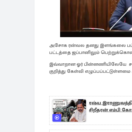
அசோக ரன்வல தனது இளங்கலை பட்டத
பட்டத்தை ஜப்பானிலும் பெற்றுக்கொண
இவ்வாறான ஓர் பின்னணியிலேயே ச
குறித்து கேள்வி எழுப்பப்பட்டுள்ளமை க
ரஷ்ய இராணுவத்தி
சிறீதரன் எம்பி க