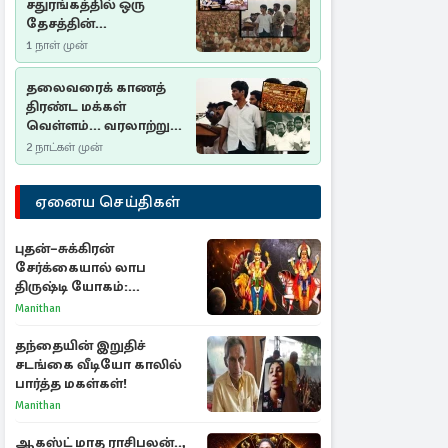
சதுரங்கத்தில் ஒரு
தேசத்தின்
தீர்க்கதரிசனம் :
1 நாள் முன்
சுதுமலை பிரகடனம்
ஒரு வரலாற்றுப் பாடம்
தலைவரைக் காணத்
திரண்ட மக்கள்
வெள்ளம்... வரலாற்றுச்
சிறப்புமிக்க சுதுமலைப்
2 நாட்கள் முன்
பிரகடனம்…
ஏனைய செய்திகள்
புதன்–சுக்கிரன்
சேர்க்கையால் லாப
திருஷ்டி யோகம்:
அதிர்ஷ்டம் பெறும் டாப் 3
Manithan
ராசிகள்!
தந்தையின் இறுதிச்
சடங்கை வீடியோ காலில்
பார்த்த மகள்கள்!
Manithan
ஆகஸ்ட் மாத ராசிபலன்..,