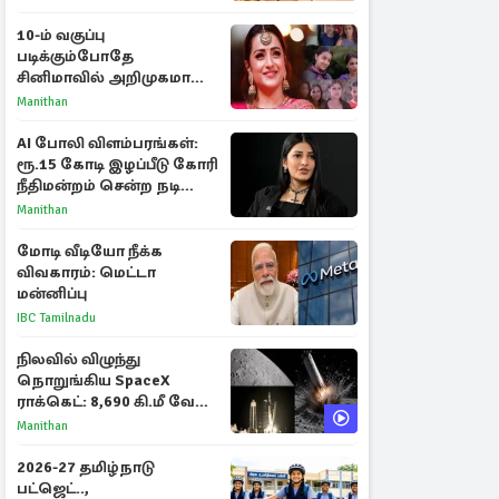
10-ம் வகுப்பு
படிக்கும்போதே
சினிமாவில் அறிமுகமான
த்ரிஷா! உண்மையை
Manithan
பகிர்ந்த இயக்குநர் பிரவீன்
காந்தி
AI போலி விளம்பரங்கள்:
ரூ.15 கோடி இழப்பீடு கோரி
நீதிமன்றம் சென்ற நடிகை
ஸ்ருதி ஹாசன்!
Manithan
மோடி வீடியோ நீக்க
விவகாரம்: மெட்டா
மன்னிப்பு
IBC Tamilnadu
நிலவில் விழுந்து
நொறுங்கிய SpaceX
ராக்கெட்: 8,690 கி.மீ வேக
மோதலால் உருவான புதிய
Manithan
பள்ளம்!
2026-27 தமிழ்நாடு
பட்ஜெட்..,