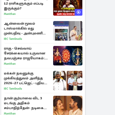
12 ராசிகளுக்கும் எப்படி
இருக்கும்?
Manithan
ஆன்லைன் மூலம்
டாஸ்மாக்கில் மது
முன்பதிவு - அன்புமணி
ராமதாஸ் எதிர்ப்பு
IBC Tamilnadu
ராகு - செவ்வாய்
சேர்க்கையால் உருவான
நவபஞ்சம ராஜயோகம்:
அதிர்ஷ்டம் பெறும் 3
Manithan
ராசிகள்!
மக்கள் நலனுக்கு
முக்கியத்துவம் அளித்த
2026–27 பட்ஜெட் - புதிய
நலத்திட்டங்கள்
IBC Tamilnadu
என்னென்ன?
நான் சூர்யாவை விட 3
மடங்கு அதிகம்
சம்பாதித்தேன்- நடிகை
ஜோதிகா
Manithan