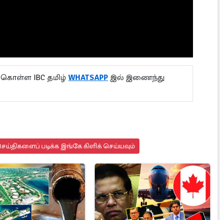
 கொள்ள IBC தமிழ்
WHATSAPP
இல் இணைந்து
ய்திகளைப் படிக்க இங்கே கிளிக் செய்யவும்