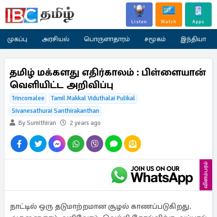
Listen
Watch
Apps
முகப்பு
அரசியல்
பொருளாதாரம்
சமூகம்
இந்தியா
தமிழ் மக்களது எதிர்காலம் : பிள்ளையான்
வெளியிட்ட அறிவிப்பு
Trincomalee
Tamil Makkal Viduthalai Pulikal
Sivanesathurai Santhirakanthan
By Sumithiran
2 years ago
விளம்பரம்
நாட்டில் ஒரு தடுமாற்றமான சூழல் காணப்படுகிறது.