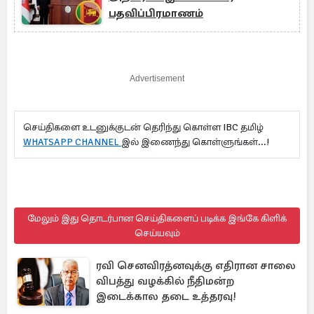
பதவிப்பிரமாணம்
Advertisement
செய்திகளை உடனுக்குடன் தெரிந்து கொள்ள IBC தமிழ்
WHATSAPP CHANNEL
இல் இணைந்து கொள்ளுங்கள்...!
மேலும் இது தொடர்பான செய்திகளைப் படிக்க இங்கே கிளிக்
செய்யவும்
ரவி செனவிரத்னவுக்கு எதிரான சாலை
விபத்து வழக்கில் நீதிமன்ற
இடைக்கால தடை உத்தரவு!