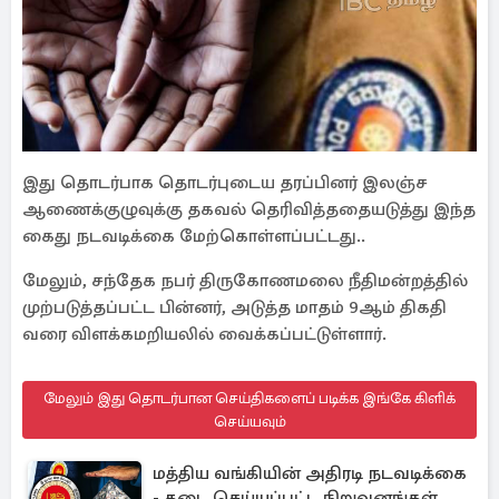
இது தொடர்பாக தொடர்புடைய தரப்பினர் இலஞ்ச
ஆணைக்குழுவுக்கு தகவல் தெரிவித்ததையடுத்து இந்த
கைது நடவடிக்கை மேற்கொள்ளப்பட்டது..
மேலும், சந்தேக நபர் திருகோணமலை நீதிமன்றத்தில்
முற்படுத்தப்பட்ட பின்னர், அடுத்த மாதம் 9ஆம் திகதி
வரை விளக்கமறியலில் வைக்கப்பட்டுள்ளார்.
மேலும் இது தொடர்பான செய்திகளைப் படிக்க இங்கே கிளிக்
செய்யவும்
மத்திய வங்கியின் அதிரடி நடவடிக்கை
- தடை செய்யப்பட்ட நிறுவனங்கள்