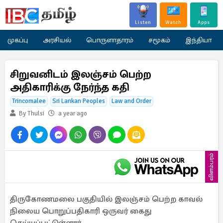
Listen
Watch
Apps
முகப்பு
அரசியல்
பொருளாதாரம்
சமூகம்
இந்தியா
சிறுவனிடம் இலஞ்சம் பெற்ற
அதிகாரிக்கு நேர்ந்த கதி
Trincomalee
Sri Lankan Peoples
Law and Order
By Thulsi
a year ago
விளம்பரம்
திருகோணமலை பகுதியில் இலஞ்சம் பெற்ற காவல்
நிலைய பொறுப்பதிகாரி ஒருவர் கைது