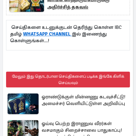
அதிர்ச்சித் தகவல்
செய்திகளை உடனுக்குடன் தெரிந்து கொள்ள IBC
தமிழ்
WHATSAPP CHANNEL
இல் இணைந்து
கொள்ளுங்கள்...!
மேலும் இது தொடர்பான செய்திகளைப் படிக்க இங்கே கிளிக்
செய்யவும்
ஓராண்டுக்குள் மின்னணு கடவுச்சீட்டு!
அமைச்சர் வெளியிட்டுள்ள அறிவிப்பு
ஓய்வு பெற்ற இராணுவ வீரர்கள்
வசமாகும் சிறைச்சாலை பாதுகாப்பு!