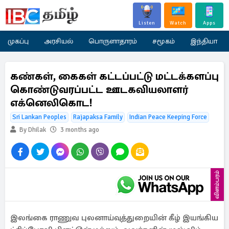
Listen
Watch
Apps
முகப்பு
அரசியல்
பொருளாதாரம்
சமூகம்
இந்தியா
கண்கள், கைகள் கட்டப்பட்டு மட்டக்களப்பு
கொண்டுவரப்பட்ட ஊடகவியலாளர்
எக்னெலிகொட!
Sri Lankan Peoples
Rajapaksa Family
Indian Peace Keeping Force
By Dhilak
3 months ago
விளம்பரம்
இலங்கை ராணுவ புலனாய்வுத்துறையின் கீழ் இயங்கிய