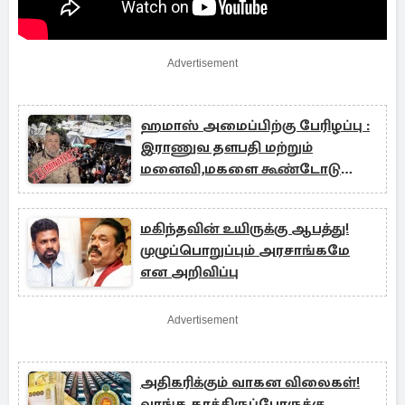
Advertisement
ஹமாஸ் அமைப்பிற்கு பேரிழப்பு :
இராணுவ தளபதி மற்றும்
மனைவி,மகளை கூண்டோடு
சாய்த்தது இஸ்ரேல்
மகிந்தவின் உயிருக்கு ஆபத்து!
முழுப்பொறுப்பும் அரசாங்கமே
என அறிவிப்பு
Advertisement
அதிகரிக்கும் வாகன விலைகள்!
வாங்க காத்திருப்போருக்கு