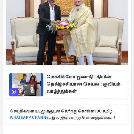
மெக்சிக்கோ ஜனாதிபதியின்
நெகிழ்ச்சியான செயல் : குவியும்
வாழ்த்துக்கள்
செய்திகளை உடனுக்குடன் தெரிந்து கொள்ள IBC தமிழ்
WHATSAPP CHANNEL
இல் இணைந்து கொள்ளுங்கள்...!