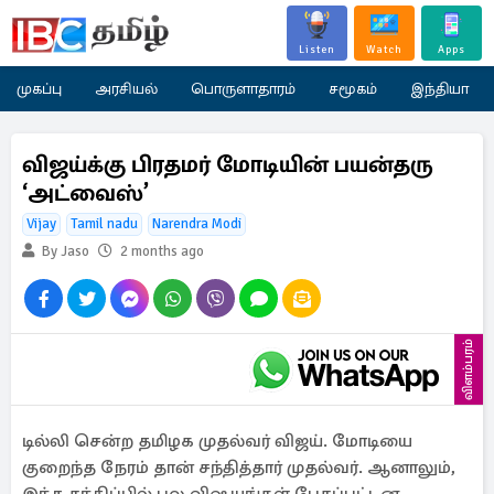
Listen
Watch
Apps
முகப்பு
அரசியல்
பொருளாதாரம்
சமூகம்
இந்தியா
விஜய்க்கு பிரதமர் மோடியின் பயன்தரு
‘அட்வைஸ்’
Vijay
Tamil nadu
Narendra Modi
By Jaso
2 months ago
விளம்பரம்
டில்லி சென்ற தமிழக முதல்வர் விஜய். மோடியை
குறைந்த நேரம் தான் சந்தித்தார் முதல்வர். ஆனாலும்,