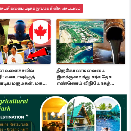
ய்திகளைப் படிக்க இங்கே கிளிக் செய்யவும்
மன உளைச்சலில்
திருகோணமலையை
ி: கனடாவுக்குத்
இலக்குவைத்து சர்வதேச
ோடிய மருமகள்: மகன்
எண்ணெய் விநியோகத்
ில்...!
திட்டம்!