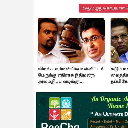
மேலும் இது தொடர்பான செ
விமல் - கம்மன்பில உள்ளிட்ட 6
கடும் 
பேருக்கு எதிராக நீதிமன்ற
மைத்திர
அவமதிப்பு வழக்கு!
தப்பிய
பிறப்பிக்கப்பட்ட உத்தரவு
கொழும்ப