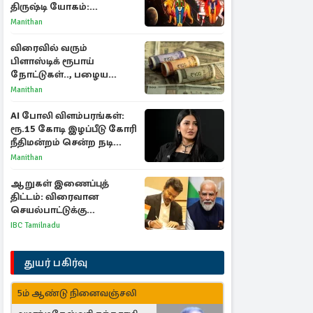
திருஷ்டி யோகம்:
அதிர்ஷ்டம் பெறும் டாப் 3
Manithan
ராசிகள்!
விரைவில் வரும்
பிளாஸ்டிக் ரூபாய்
நோட்டுகள்.., பழைய
காகித நோட்டுகள்
Manithan
செல்லுமா?
AI போலி விளம்பரங்கள்:
ரூ.15 கோடி இழப்பீடு கோரி
நீதிமன்றம் சென்ற நடிகை
ஸ்ருதி ஹாசன்!
Manithan
ஆறுகள் இணைப்புத்
திட்டம்: விரைவான
செயல்பாட்டுக்கு
பிரதமருக்கு முதலமைச்சர்
IBC Tamilnadu
கடிதம்
துயர் பகிர்வு
5ம் ஆண்டு நினைவஞ்சலி