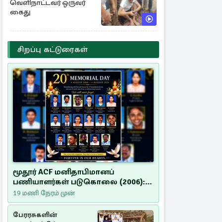
வெளிநாட்டவர் ஒருவர்
கைது
சிறப்பு கட்டுரைகள்
மூதூர் ACF மனிதாபிமானப்
பணியாளர்கள் படுகொலை (2006):
20 ஆண்டுகளாகியும் நீதி
19 மணி நேரம் முன்
மறுக்கப்பட்ட மனிதாபிமானப்
பேரவலம்
பேரரசுகளின்