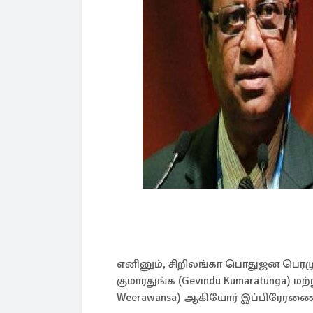
எனினும், சிறிலங்கா பொதுஜன பெரமுவ
குமாரதுங்க (Gevindu Kumaratunga) மற
Weerawansa) ஆகியோர் இப்பிரேரணைக்க