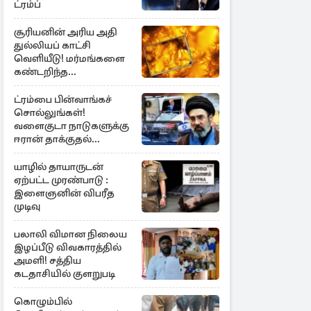
ட்ரம்ப்
சூரியனின் அரிய அதி
துல்லியப் காட்சி
வெளியீடு! மர்மங்களை
கண்டறிந்த
விஞ்ஞானிகள்
ட்ரம்பை பின்வாங்கச்
சொல்லுங்கள்!
வளைகுடா நாடுகளுக்கு
ஈரான் தாக்குதல்
எச்சரிக்கை
யாழில் தாயாருடன்
ஏற்பட்ட முரண்பாடு :
இளைஞனின் விபரீத
முடிவு
பலாலி விமான நிலைய
இழப்பீடு விவகாரத்தில்
அமளி! சத்திய
கடதாசியில் குளறுபடி
கொழும்பில்