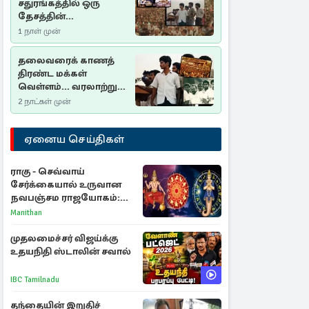
சதுரங்கத்தில் ஒரு
தேசத்தின்
தீர்க்கதரிசனம் :
1 நாள் முன்
சுதுமலை பிரகடனம்
ஒரு வரலாற்றுப் பாடம்
தலைவரைக் காணத்
திரண்ட மக்கள்
வெள்ளம்... வரலாற்றுச்
சிறப்புமிக்க சுதுமலைப்
2 நாட்கள் முன்
பிரகடனம்…
ஏனைய செய்திகள்
ராகு - செவ்வாய்
சேர்க்கையால் உருவான
நவபஞ்சம ராஜயோகம்:
அதிர்ஷ்டம் பெறும் 3
Manithan
ராசிகள்!
முதலமைச்சர் விஜய்க்கு
உதயநிதி ஸ்டாலின் சவால்
IBC Tamilnadu
தந்தையின் இறுதிச்