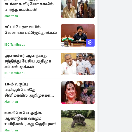
சடங்கை வீடியோ காலில்
பார்த்த மகள்கள்!
Manithan
சட்டப்பேரவையில்
வேளாண் பட்ஜெட் தாக்கல்
IBC Tamilnadu
அமைச்சர் ஆனந்தை
சந்தித்து பேசிய அதிமுக
எம்.எல்.ஏ.க்கள்
IBC Tamilnadu
10-ம் வகுப்பு
படிக்கும்போதே
சினிமாவில் அறிமுகமான
த்ரிஷா! உண்மையை
Manithan
பகிர்ந்த இயக்குநர் பிரவீன்
காந்தி
உலகிலேயே அதிக
ஆண்டுகள் வாழும்
உயிரினம்.., எது தெரியுமா?
Manithan