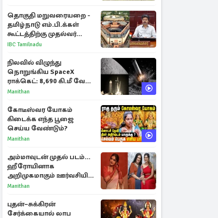
தொகுதி மறுவரையறை -
தமிழ்நாடு எம்.பி.க்கள்
கூட்டத்திற்கு முதல்வர்
விஜய் அழைப்பு
IBC Tamilnadu
நிலவில் விழுந்து
நொறுங்கிய SpaceX
ராக்கெட்: 8,690 கி.மீ வேக
மோதலால் உருவான புதிய
Manithan
பள்ளம்!
கோடீஸ்வர யோகம்
கிடைக்க எந்த பூஜை
செய்ய வேண்டும்?
Manithan
அம்மாவுடன் முதல் படம்...
ஹீரோயினாக
அறிமுகமாகும் ஊர்வசியின்
மகள் தேஜலட்சுமி!
Manithan
புதன்–சுக்கிரன்
சேர்க்கையால் லாப