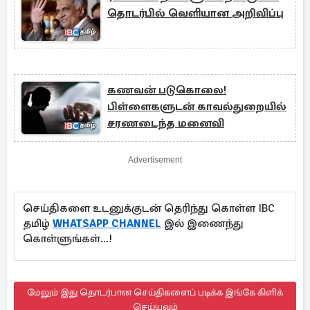
தொடர்பில் வெளியான அறிவிப்பு
கணவன் படுகொலை!
பிள்ளைகளுடன் காவல்துறையில்
சரணடைந்த மனைவி
Advertisement
செய்திகளை உடனுக்குடன் தெரிந்து கொள்ள IBC
தமிழ்
WHATSAPP CHANNEL
இல் இணைந்து
கொள்ளுங்கள்...!
மேலும் இது தொடர்பான செய்திகளைப் படிக்க இங்கே கிளிக்
செய்யவும்