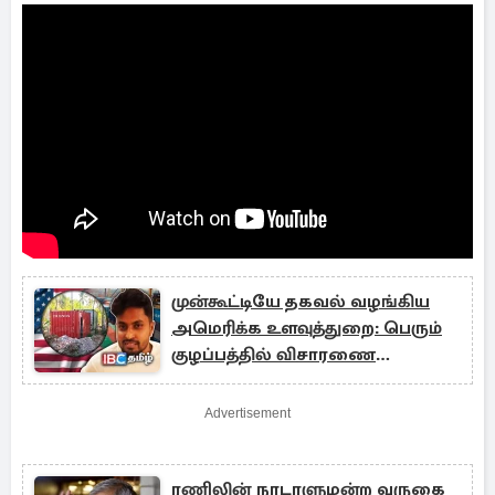
முன்கூட்டியே தகவல் வழங்கிய
அமெரிக்க உளவுத்துறை: பெரும்
குழப்பத்தில் விசாரணை
அதிகாரிகள்!
Advertisement
ரணிலின் நாடாளுமன்ற வருகை