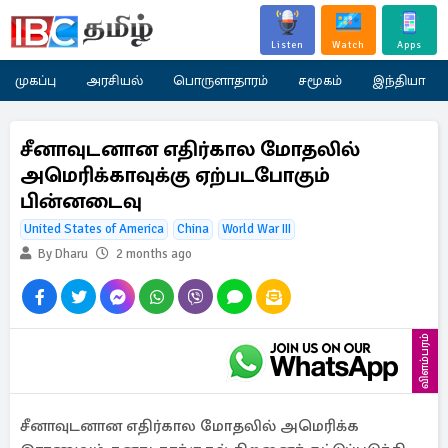
Listen
Watch
Apps
முகப்பு
அரசியல்
பொருளாதாரம்
சமூகம்
இந்தியா
சீனாவுடனான எதிர்கால மோதலில்
அமெரிக்காவுக்கு ஏற்படபோகும்
பின்னடைவு
United States of America
China
World War III
By Dharu
2 months ago
விளம்பரம்
சீனாவுடனான எதிர்கால மோதலில் அமெரிக்க