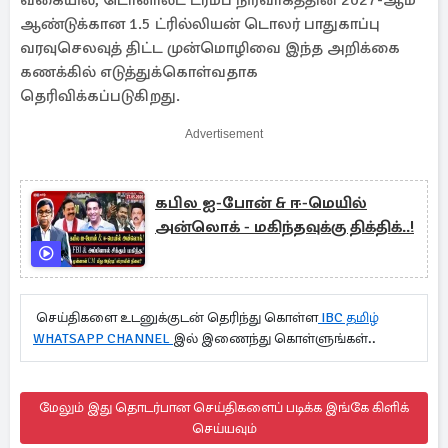
வகையில், டொனால்ட் ட்ரம்ப் நிர்வாகத்தின் 2027-ஆம்
ஆண்டுக்கான 1.5 ட்ரில்லியன் டொலர் பாதுகாப்பு
வரவுசெலவுத் திட்ட முன்மொழிவை இந்த அறிக்கை
கணக்கில் எடுத்துக்கொள்வதாக
தெரிவிக்கப்படுகிறது.
Advertisement
கபில ஐ-போன் & ஈ-மெயில்
அன்லொக் - மகிந்தவுக்கு திக்திக்..!
செய்திகளை உடனுக்குடன் தெரிந்து கொள்ள
IBC தமிழ்
WHATSAPP CHANNEL
இல் இணைந்து கொள்ளுங்கள்..
மேலும் இது தொடர்பான செய்திகளைப் படிக்க இங்கே கிளிக்
செய்யவும்