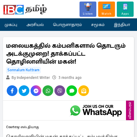
Listen
Watch
Apps
முகப்பு
அரசியல்
பொருளாதாரம்
சமூகம்
இந்தியா
மலையகத்தில் கம்பனிகளால் தொடரும்
அடக்குமுறை! தாக்கப்பட்ட
தொழிலாளியின் மகன்!
Sonnalum Kuttram
By Independent Writer
3 months ago
விளம்பரம்
Courtesy: எஸ்.தியாகு
தொழிலாளியின் மகன் தாக்கப்பட்ட சம்பவத்திற்கு