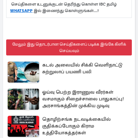
செய்திகளை உடனுக்குடன் தெரிந்து கொள்ள IBC தமிழ்
WHATSAPP
இல் இணைந்து கொள்ளுங்கள்...!
மேலும் இது தொடர்பான செய்திகளைப் படிக்க இங்கே கிளிக்
செய்யவும்
கடல் அலையில் சிக்கி வெளிநாட்டு
சுற்றுலாப் பயணி பலி
ஓய்வு பெற்ற இராணுவ வீரர்கள்
வசமாகும் சிறைச்சாலை பாதுகாப்பு!
அரசாங்கத்தின் முக்கிய முடிவு
தொழிற்சங்க நடவடிக்கையில்
குதிக்கப்போகும் கிராம
உத்தியோகத்தர்கள்