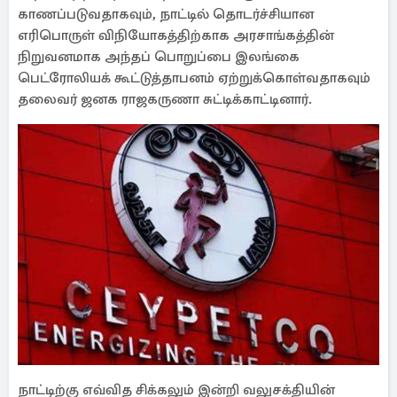
காணப்படுவதாகவும், நாட்டில் தொடர்ச்சியான
எரிபொருள் விநியோகத்திற்காக அரசாங்கத்தின்
நிறுவனமாக அந்தப் பொறுப்பை இலங்கை
பெட்ரோலியக் கூட்டுத்தாபனம் ஏற்றுக்கொள்வதாகவும்
தலைவர் ஜனக ராஜகருணா சுட்டிக்காட்டினார்.
நாட்டிற்கு எவ்வித சிக்கலும் இன்றி வலுசக்தியின்