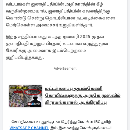
விடயங்கள் ஜனாதிபதியின் அதிகாரத்தின் கீழ்
வருகின்றமையால், ஜனாதிபதியின் கவனத்திற்கு
கொண்டு சென்று தொடர்சியான நடவடிக்கைகளை
மேற்கொள்ள அமைச்சர் உறுதியளித்தார்.
இந்த சந்திப்பானது கடந்த ஜனவரி 2025 முதல்
ஜனாதிபதி மற்றும் பிரதமர் உடனான எழுத்துமூல
கோரிக்கு அமைவாக இடம்பெற்றமை
குறிப்பிடத்தக்கது.
Advertisement
மட்டக்களப்பு ஐயன்கேணி
கோயில்களுக்கு அருகே முஸ்லிம்
கிராமங்களால் ஆக்கிரமிப்பு
செய்திகளை உடனுக்குடன் தெரிந்து கொள்ள IBC தமிழ்
WHATSAPP CHANNEL
இல் இணைந்து கொள்ளுங்கள்...!