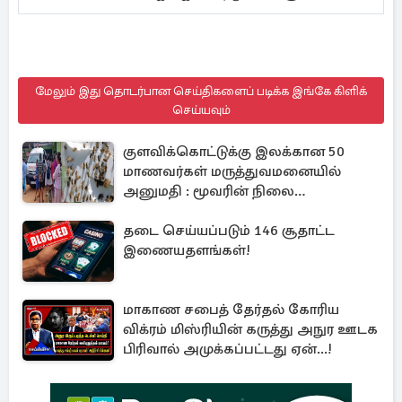
மேலும் இது தொடர்பான செய்திகளைப் படிக்க இங்கே கிளிக்
செய்யவும்
குளவிக்கொட்டுக்கு இலக்கான 50
மாணவர்கள் மருத்துவமனையில்
அனுமதி : மூவரின் நிலை
கவலைக்கிடம்
தடை செய்யப்படும் 146 சூதாட்ட
இணையதளங்கள்!
மாகாண சபைத் தேர்தல் கோரிய
விக்ரம் மிஸ்ரியின் கருத்து அநுர ஊடக
பிரிவால் அமுக்கப்பட்டது ஏன்...!