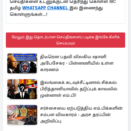
செய்திகளை உடனுக்குடன் தெரிந்து கொள்ள IBC
தமிழ்
WHATSAPP CHANNEL
இல் இணைந்து
கொள்ளுங்கள்...!
மேலும் இது தொடர்பான செய்திகளைப் படிக்க இங்கே கிளிக்
செய்யவும்
திடீரென பதவி விலகிய ஷானி
அபேசேகர - பின்னணியில் உள்ள
காரணம்
இலங்கைக் கடவுச்சீட்டினால் சிக்கல்:
பிரித்தானியாவில் தடுப்புக் காவலில்
முன்னாள் எம்.பி!
சர்ச்சையை ஏற்படுத்திய எம்.பிக்களின்
சம்பள விவகாரம் : அரச தரப்பின்
அறிவிப்பு