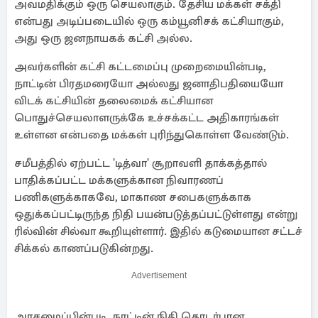
அவமதிக்கும் ஒரு செயலாகும். தேசிய மக்கள் சக்தி
என்பது அடிப்படையில் ஒரு கம்யூனிசக் கட்சியாகும்,
அது ஒரு ஜனநாயகக் கட்சி அல்ல.
அவர்களின் கட்சி கட்டமைப்பு முறைமையின்படி,
நாட்டின் பிரதமரையோ அல்லது ஜனாதிபதியையோ
விடக் கட்சியின் தலைமைக் கட்சியான
பொதுச்செயலாளருக்கே உச்சக்கட்ட அதிகாரங்கள்
உள்ளன என்பதை மக்கள் புரிந்துகொள்ள வேண்டும்.
சமீபத்தில் ஏற்பட்ட 'டித்வா' சூறாவளி தாக்கத்தால்
பாதிக்கப்பட்ட மக்களுக்கான நிவாரணப்
பணிகளுக்காகவே, மாகாண சபைகளுக்காக
ஒதுக்கப்பட்டிருந்த நிதி பயன்படுத்தப்பட்டுள்ளது என்று
ரில்வின் சில்வா கூறியுள்ளார். இதில் கடுமையான சட்டச்
சிக்கல் காணப்படுகின்றது.
Advertisement
அரசமைப்பின்படி, நாட்டின் நிதி தொடர்பான