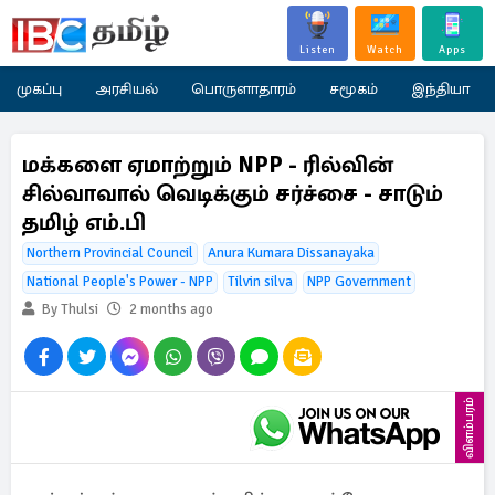
Listen
Watch
Apps
முகப்பு
அரசியல்
பொருளாதாரம்
சமூகம்
இந்தியா
மக்களை ஏமாற்றும் NPP - ரில்வின்
சில்வாவால் வெடிக்கும் சர்ச்சை - சாடும்
தமிழ் எம்.பி
Northern Provincial Council
Anura Kumara Dissanayaka
National People's Power - NPP
Tilvin silva
NPP Government
By Thulsi
2 months ago
விளம்பரம்