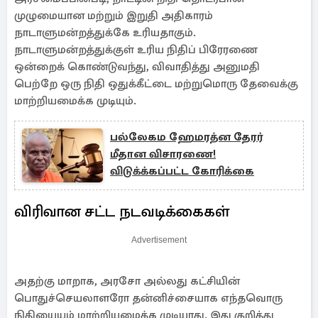
முழுமையான மற்றும் இறுதி அதிகாரம்
நாடாளுமன்றத்துக்கே உரியதாகும்.
நாடாளுமன்றத்துக்குள் உரிய நிதிப் பிரேரணை
ஒன்றைக் கொண்டுவந்து, விவாதித்து அனுமதி
பெற்றே ஒரு நிதி ஒதுக்கீட்டை மற்றுமொரு தேவைக்கு
மாற்றியமைக்க முடியும்.
பல்லேகம ஹேமரத்ன தேரர்
மீதான விசாரணை!
விடுக்க்கப்பட்ட கோரிக்கை
விரிவான சட்ட நடவடிக்கைகள்
Advertisement
அதற்கு மாறாக, அரசோ அல்லது கட்சியின்
பொதுச்செயலாளரோ தன்னிச்சையாக எந்தவொரு
நிதியையும் மாற்றியமைக்க முடியாது. இது குறித்து