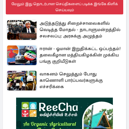
மேலும் இது தொடர்பான செய்திகளைப் படிக்க இங்கே கிளிக்
செய்யவும்
அடுத்தடுத்து சிறைச்சாலைகளில்
வெடித்த மோதல் - நாடாளுமன்றத்தில்
சலசலப்பு: அரசுக்கு அழுத்தம்
ஈரான் - ஓமான் இறுதிக்கட்ட ஒப்பந்தம்!
தலைகீழான மத்தியகிழக்கின் முக்கிய
பங்கு குறியீடுகள்
வாகனம் செலுத்தும் போது
காணொளி பார்ப்பவர்களுக்கு
எச்சரிக்கை