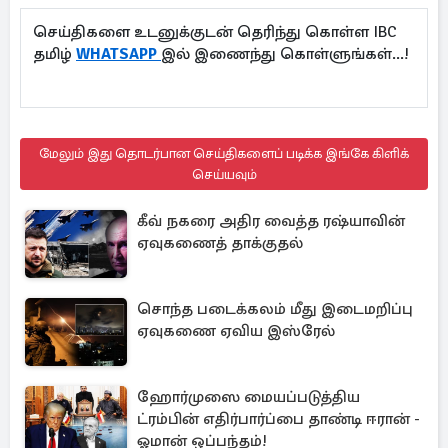
செய்திகளை உடனுக்குடன் தெரிந்து கொள்ள IBC
தமிழ்
WHATSAPP
இல் இணைந்து கொள்ளுங்கள்...!
மேலும் இது தொடர்பான செய்திகளைப் படிக்க இங்கே கிளிக்
செய்யவும்
கீவ் நகரை அதிர வைத்த ரஷ்யாவின்
ஏவுகணைத் தாக்குதல்
சொந்த படைக்கலம் மீது இடைமறிப்பு
ஏவுகணை ஏவிய இஸ்ரேல்
ஹோர்முஸை மையப்படுத்திய
ட்ரம்பின் எதிர்பார்ப்பை தாண்டி ஈரான் -
ஓமான் ஒப்பந்தம்!