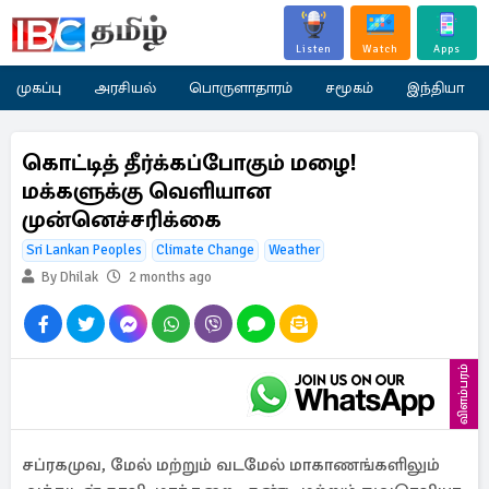
Listen
Watch
Apps
முகப்பு
அரசியல்
பொருளாதாரம்
சமூகம்
இந்தியா
கொட்டித் தீர்க்கப்போகும் மழை!
மக்களுக்கு வெளியான
முன்னெச்சரிக்கை
Sri Lankan Peoples
Climate Change
Weather
By Dhilak
2 months ago
விளம்பரம்
சப்ரகமுவ, மேல் மற்றும் வடமேல் மாகாணங்களிலும்