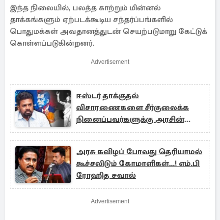
இந்த நிலையில், பலத்த காற்றும் மின்னல்
தாக்கங்களும் ஏற்படக்கூடிய சந்தர்ப்பங்களில்
பொதுமக்கள் அவதானத்துடன் செயற்படுமாறு கேட்டுக்
கொள்ளப்படுகின்றனர்.
Advertisement
ஈஸ்டர் தாக்குதல்
விசாரணைகளை சீர்குலைக்க
நினைப்பவர்களுக்கு அரசின்
நேரடி எச்சரிக்கை
அரசு கவிழப் போவது தெரியாமல்
கூச்சலிடும் கோமாளிகள்...! எம்.பி
ரோஹித சவால்
Advertisement