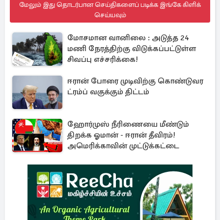
மேலும் இது தொடர்பான செய்திகளைப் படிக்க இங்கே கிளிக்
செய்யவும்
மோசமான வானிலை : அடுத்த 24
மணி நேரத்திற்கு விடுக்கப்பட்டுள்ள
சிவப்பு எச்சரிக்கை!
ஈரான் போரை முடிவிற்கு கொண்டுவர
ட்ரம்ப் வகுக்கும் திட்டம்
ஹோர்முஸ் நீரிணையை மீண்டும்
திறக்க ஓமான் - ஈரான் தீவிரம்!
அமெரிக்காவின் முட்டுக்கட்டை