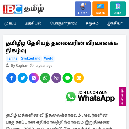
Listen
Watch
Apps
முகப்பு
அரசியல்
பொருளாதாரம்
சமூகம்
இந்தியா
தமிழீழ தேசியத் தலைவரின் வீரவணக்க
நிகழ்வு
Tamils
Switzerland
World
By Raghav
a year ago
விளம்பரம்
தமிழ் மக்களின் விடுதலைக்காகவும் அவர்களின்
பாதுகாப்பான எதிர்காலத்திற்காகவும் இறுதிவரை