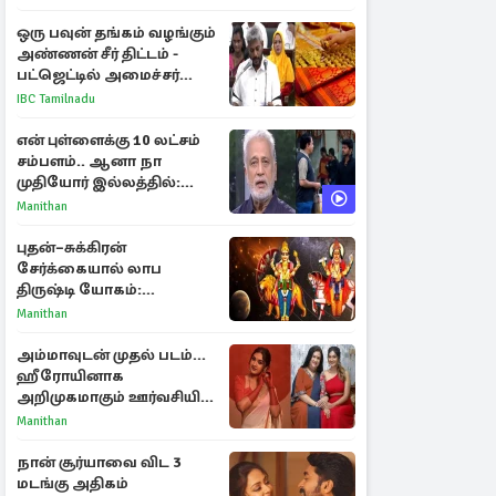
ஒரு பவுன் தங்கம் வழங்கும்
அண்ணன் சீர் திட்டம் -
பட்ஜெட்டில் அமைச்சர்
மரிய வில்சன் அறிவிப்பு!
IBC Tamilnadu
என் புள்ளைக்கு 10 லட்சம்
சம்பளம்.. ஆனா நா
முதியோர் இல்லத்தில்:
நடிகரின் கண்ணீர் பேட்டி
Manithan
புதன்–சுக்கிரன்
சேர்க்கையால் லாப
திருஷ்டி யோகம்:
அதிர்ஷ்டம் பெறும் டாப் 3
Manithan
ராசிகள்!
அம்மாவுடன் முதல் படம்...
ஹீரோயினாக
அறிமுகமாகும் ஊர்வசியின்
மகள் தேஜலட்சுமி!
Manithan
நான் சூர்யாவை விட 3
மடங்கு அதிகம்