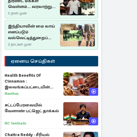
திரண்ட மக்கள்
வெள்ளம்... வரலாற்றுச்
சிறப்புமிக்க சுதுமலைப்
1 நாள் முன்
பிரகடனம்…
இந்தியாவின் மை லாய்
எனப்படும்
வல்வெட்டித்துறைப்
படுகொலை…
2 நாட்கள் முன்
ஏனைய செய்திகள்
Health Benefits Of
Cinnamon :
இலவங்கப்பட்டையின்
மருத்துவ குணங்களும்
Manithan
ஆரோக்கிய
நன்மைகளும்!
சட்டப்பேரவையில்
வேளாண் பட்ஜெட் தாக்கல்
IBC Tamilnadu
Chaitra Reddy : சீரியல்