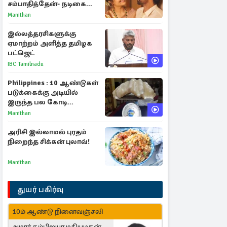
சம்பாதித்தேன்- நடிகை
ஜோதிகா
Manithan
இல்லத்தரசிகளுக்கு
ஏமாற்றம் அளித்த தமிழக
பட்ஜெட்
IBC Tamilnadu
Philippines : 10 ஆண்டுகள்
படுக்கைக்கு அடியில்
இருந்த பல கோடி
மதிப்புள்ள அரிய முத்து!
Manithan
அரிசி இல்லாமல் புரதம்
நிறைந்த சிக்கன் புலாவ்!
Manithan
துயர் பகிர்வு
10ம் ஆண்டு நினைவஞ்சலி
அமரர் தம்பிஐயா மதியழகன்