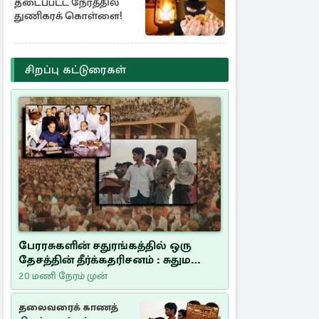
தடைப்பட்ட நேரத்தில்
துணிகரக் கொள்ளை!
சிறப்பு கட்டுரைகள்
பேரரசுகளின் சதுரங்கத்தில் ஒரு
தேசத்தின் தீர்க்கதரிசனம் : சுதுமலை
பிரகடனம் ஒரு வரலாற்றுப் பாடம்
20 மணி நேரம் முன்
தலைவரைக் காணத்