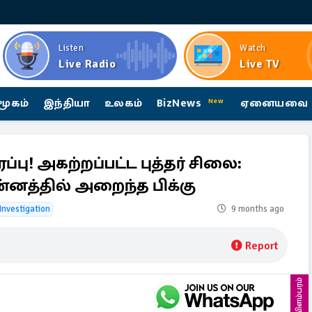
Listen
Watch
Live Radio
Live TV
மூகம்
இந்தியா
உலகம்
BizNews
ஏனையவை
New
! அகற்றப்பட்ட புத்தர் சிலை:
னத்தில் அறைந்த பிக்கு
 Investigation
9 months ago
Report
விளம்பரம்