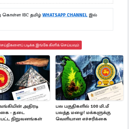
ு கொள்ள IBC தமிழ்
WHATSAPP CHANNEL
இல்
ய்திகளைப் படிக்க இங்கே கிளிக் செய்யவும்
வங்கியின் அதிரடி
பல பகுதிகளில் 100 மி.மீ
்கை - தடை
பலத்த மழை! மக்களுக்கு
்பட்ட நிறுவனங்கள்
வெளியான எச்சரிக்கை