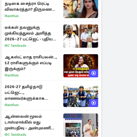
நடிகை சைத்ரா ரெட்டி
விவாகரத்தா? திருமண
புகைப்படங்களை நீக்கம்
Manithan
மக்கள் நலனுக்கு
முக்கியத்துவம் அளித்த
2026–27 பட்ஜெட் - புதிய
நலத்திட்டங்கள்
IBC Tamilnadu
என்னென்ன?
ஆகஸ்ட் மாத ராசிபலன்..,
12 ராசிகளுக்கும் எப்படி
இருக்கும்?
Manithan
2026-27 தமிழ்நாடு
பட்ஜெட்..,
மாணவர்களுக்காக
வெளியான முக்கிய
Manithan
அறிவிப்புகள்
ஆன்லைன் மூலம்
டாஸ்மாக்கில் மது
முன்பதிவு - அன்புமணி
ராமதாஸ் எதிர்ப்பு
IBC Tamilnadu