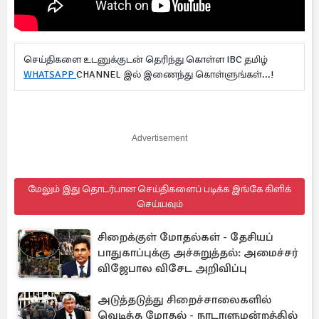
செய்திகளை உடனுக்குடன் தெரிந்து கொள்ள IBC தமிழ்
WHATSAPP
CHANNEL இல் இணைந்து கொள்ளுங்கள்...!
Advertisement
மேலும் இது தொடர்பான செய்திகளைப் படிக்க இங்கே கிளிக்
செய்யவும்
சிறைக்குள் மோதல்கள் - தேசியப்
பாதுகாப்புக்கு அச்சுறுத்தல்: அமைச்சர்
விஜேபால விசேட அறிவிப்பு
அடுத்தடுத்து சிறைச்சாலைகளில்
வெடித்த மோதல் - நாடாளுமன்றத்தில்