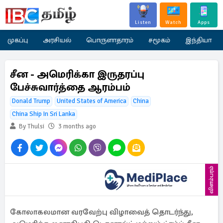
Listen
Watch
Apps
முகப்பு
அரசியல்
பொருளாதாரம்
சமூகம்
இந்தியா
சீன - அமெரிக்கா இருதரப்பு
பேச்சுவார்த்தை ஆரம்பம்
Donald Trump
United States of America
China
China Ship In Sri Lanka
By Thulsi
3 months ago
விளம்பரம்
கோலாகலமான வரவேற்பு விழாவைத் தொடர்ந்து,