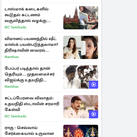
டாஸ்மாக் கடைகளில்
கூடுதல் கட்டணம்
வசூலித்தால் வழக்கு:
சென்னை உயர்நீதிமன்றம்
IBC Tamilnadu
உத்தரவு
விமானப் பயணத்தில் ஷீட்
மாஸ்க் பயன்படுத்தலாமா?
திரிஷாவின் வைரல்
செல்ஃபிக்கு மருத்துவர்
Manithan
விளக்கம்
பேப்பர் படித்தால் தான்
தெரியும்... முதலமைச்சர்
விஜய்க்கு உதயநிதி
ஸ்டாலின் பதிலடி
Manithan
சட்டப்பேரவை விவாதம்:
உதயநிதி ஸ்டாலின் சரமாரி
கேள்வி
IBC Tamilnadu
ராகு - செவ்வாய்
சேர்க்கையால் உருவான