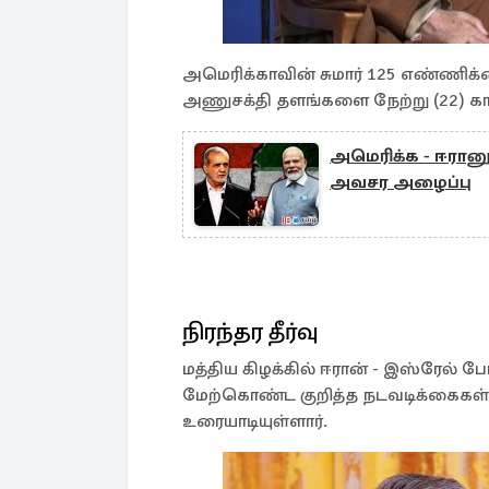
அமெரிக்காவின் சுமார் 125 எண்ணிக்
அணுசக்தி தளங்களை நேற்று (22) க
அமெரிக்க - ஈரானு
அவசர அழைப்பு
நிரந்தர தீர்வு
மத்திய கிழக்கில் ஈரான் - இஸ்ரேல் போ
மேற்கொண்ட குறித்த நடவடிக்கைகள் தொ
உரையாடியுள்ளார்.