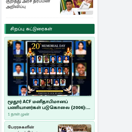
குறித்து அரச தரப்பின்
அறிவிப்பு
சிறப்பு கட்டுரைகள்
மூதூர் ACF மனிதாபிமானப்
பணியாளர்கள் படுகொலை (2006):
20 ஆண்டுகளாகியும் நீதி
1 நாள் முன்
மறுக்கப்பட்ட மனிதாபிமானப்
பேரவலம்
பேரரசுகளின்