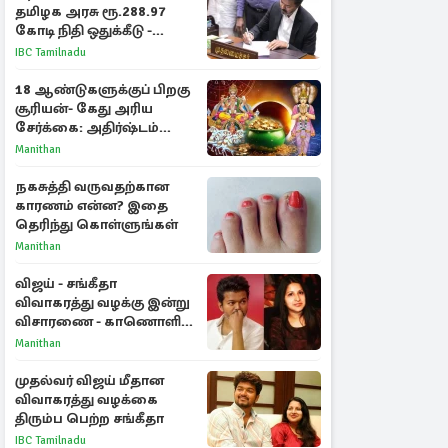
தமிழக அரசு ரூ.288.97
கோடி நிதி ஒதுக்கீடு -
வெளியான அரசாணை
IBC Tamilnadu
18 ஆண்டுகளுக்குப் பிறகு
சூரியன்- கேது அரிய
சேர்க்கை: அதிர்ஷ்டம்
பெறும் 3 ராசிகள்!
Manithan
நகசுத்தி வருவதற்கான
காரணம் என்ன? இதை
தெரிந்து கொள்ளுங்கள்
Manithan
விஜய் - சங்கீதா
விவாகரத்து வழக்கு இன்று
விசாரணை - காணொளி
மூலம் ஆஜராக வாய்ப்பு
Manithan
முதல்வர் விஜய் மீதான
விவாகரத்து வழக்கை
திரும்ப பெற்ற சங்கீதா
IBC Tamilnadu