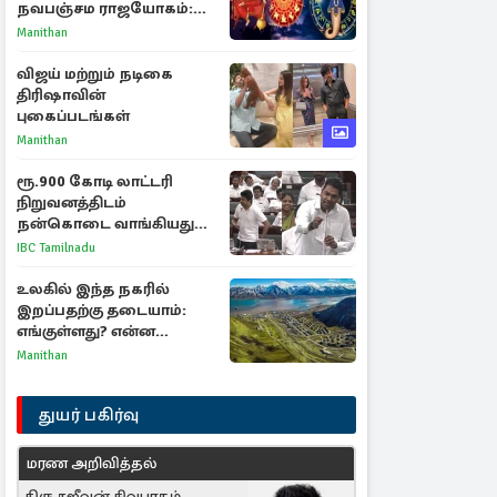
நவபஞ்சம ராஜயோகம்:
அதிர்ஷ்டம் பெறும் 3
Manithan
ராசிகள்!
விஜய் மற்றும் நடிகை
திரிஷாவின்
புகைப்படங்கள்
Manithan
ரூ.900 கோடி லாட்டரி
நிறுவனத்திடம்
நன்கொடை வாங்கியது
ஏன்? உதயநிதி - ஆதவ்
IBC Tamilnadu
விவாதம்
உலகில் இந்த நகரில்
இறப்பதற்கு தடையாம்:
எங்குள்ளது? என்ன
காரணம் தெரியுமா?
Manithan
துயர் பகிர்வு
மரண அறிவித்தல்
திரு சஜீவன் சிவபாதம்