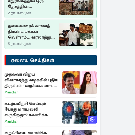
சதுரங்கத்தில் ஒரு
தேசத்தின்
தீர்க்கதரிசனம் :
2 நாட்கள் முன்
சுதுமலை பிரகடனம்
ஒரு வரலாற்றுப் பாடம்
தலைவரைக் காணத்
திரண்ட மக்கள்
வெள்ளம்... வரலாற்றுச்
சிறப்புமிக்க சுதுமலைப்
3 நாட்கள் முன்
பிரகடனம்…
ஏனைய செய்திகள்
முதல்வர் விஜய்
விவாகரத்து வழக்கில் புதிய
திருப்பம் - வழக்கை வாபஸ்
பெற்ற சங்கீதா!
Manithan
உடற்பயிற்சி செய்யும்
போது மார்பு வலி
வருகிறதா? கவனிக்க
வேண்டிய எச்சரிக்கை
Manithan
அறிகுறிகள்
வறட்சியை சமாளிக்க