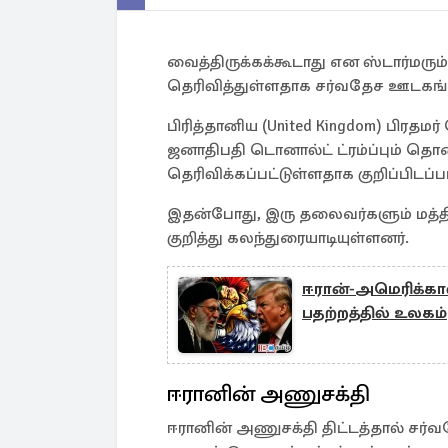
வைத்திருக்கக்கூடாது என ஸ்டார்மரும் (K
தெரிவித்துள்ளதாக சர்வதேச ஊடகங்க
பிரித்தானிய (United Kingdom) பிரதமர் 
ஜனாதிபதி டொனால்ட் ட்ரம்ப்பும் த
தெரிவிக்கப்பட்டுள்ளதாக குறிப்பிடப்ப
இதன்போது, இரு தலைவர்களும் மத
குறித்து கலந்துரையாடியுள்ளனர்.
ஈரான்-அமெரிக்காவ
பதற்றத்தில் உலகம்
ஈரானின் அணுசக்தி
ஈரானின் அணுசக்தி திட்டத்தால் சர்வ