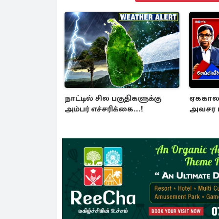
நாட்டில் சில பகுதிகளுக்கு
ஏககால ச
அம்பர் எச்சரிக்கை...!
அவசர ம