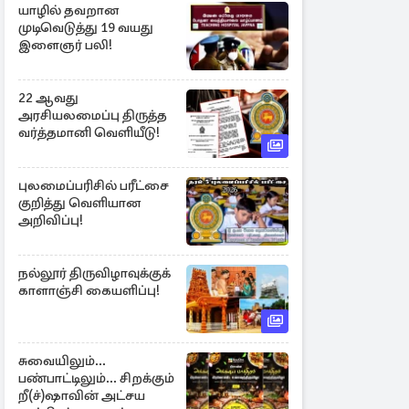
யாழில் தவறான
முடிவெடுத்து 19 வயது
இளைஞர் பலி!
22 ஆவது
அரசியலமைப்பு திருத்த
வர்த்தமானி வெளியீடு!
புலமைப்பரிசில் பரீட்சை
குறித்து வெளியான
அறிவிப்பு!
நல்லூர் திருவிழாவுக்குக்
காளாஞ்சி கையளிப்பு!
சுவையிலும்...
பண்பாட்டிலும்... சிறக்கும்
றீ(ச்)ஷாவின் அட்சய