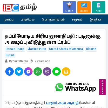
Listen
Watch
Apps
முகப்பு
அரசியல்
பொருளாதாரம்
சமூகம்
இந்தியா
தப்பியோடிய சிரிய ஜனாதிபதி : புடினுக்கு
அழைப்பு விடுத்துள்ள ட்ரம்ப்
Donald Trump
Vladimir Putin
United States of America
Ukraine
Russia
By Sumithiran
2 years ago
விளம்பரம்
'சிரிய (syria)ஜனாதிபதி
பஷார் அல் ஆசாத்
(bashar al