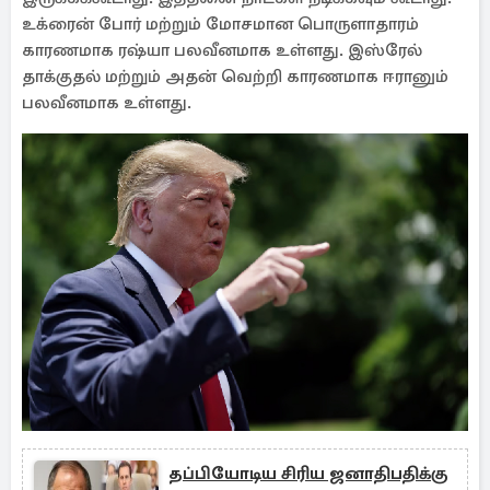
உக்ரைன் போர் மற்றும் மோசமான பொருளாதாரம்
காரணமாக ரஷ்யா பலவீனமாக உள்ளது. இஸ்ரேல்
தாக்குதல் மற்றும் அதன் வெற்றி காரணமாக ஈரானும்
பலவீனமாக உள்ளது.
தப்பியோடிய சிரிய ஜனாதிபதிக்கு