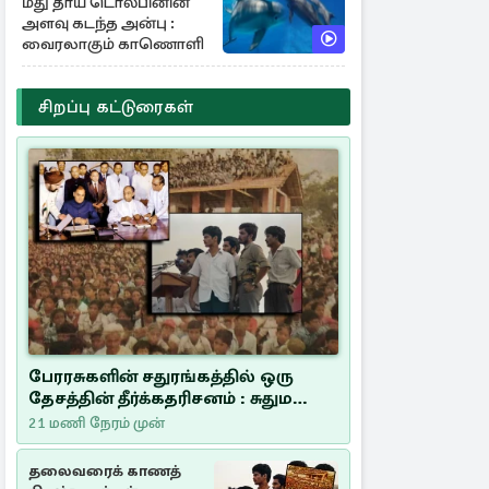
மீது தாய் டொல்பினின்
அளவு கடந்த அன்பு :
வைரலாகும் காணொளி
சிறப்பு கட்டுரைகள்
பேரரசுகளின் சதுரங்கத்தில் ஒரு
தேசத்தின் தீர்க்கதரிசனம் : சுதுமலை
பிரகடனம் ஒரு வரலாற்றுப் பாடம்
21 மணி நேரம் முன்
தலைவரைக் காணத்