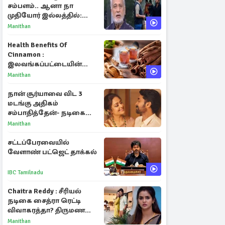
சம்பளம்.. ஆனா நா
முதியோர் இல்லத்தில்:
நடிகரின் கண்ணீர் பேட்டி
Manithan
Health Benefits Of
Cinnamon :
இலவங்கப்பட்டையின்
மருத்துவ குணங்களும்
Manithan
ஆரோக்கிய
நன்மைகளும்!
நான் சூர்யாவை விட 3
மடங்கு அதிகம்
சம்பாதித்தேன்- நடிகை
ஜோதிகா
Manithan
சட்டப்பேரவையில்
வேளாண் பட்ஜெட் தாக்கல்
IBC Tamilnadu
Chaitra Reddy : சீரியல்
நடிகை சைத்ரா ரெட்டி
விவாகரத்தா? திருமண
புகைப்படங்களை நீக்கம்
Manithan