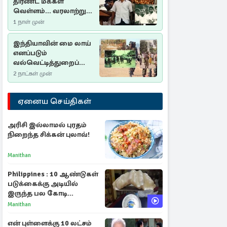
திரண்ட மக்கள்
வெள்ளம்... வரலாற்றுச்
சிறப்புமிக்க சுதுமலைப்
1 நாள் முன்
பிரகடனம்…
இந்தியாவின் மை லாய்
எனப்படும்
வல்வெட்டித்துறைப்
படுகொலை…
2 நாட்கள் முன்
ஏனைய செய்திகள்
அரிசி இல்லாமல் புரதம்
நிறைந்த சிக்கன் புலாவ்!
Manithan
Philippines : 10 ஆண்டுகள்
படுக்கைக்கு அடியில்
இருந்த பல கோடி
மதிப்புள்ள அரிய முத்து!
Manithan
என் புள்ளைக்கு 10 லட்சம்