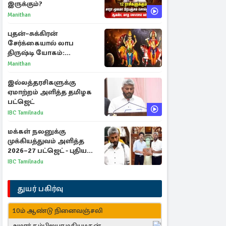
இருக்கும்?
Manithan
புதன்–சுக்கிரன்
சேர்க்கையால் லாப
திருஷ்டி யோகம்:
அதிர்ஷ்டம் பெறும் டாப் 3
Manithan
ராசிகள்!
இல்லத்தரசிகளுக்கு
ஏமாற்றம் அளித்த தமிழக
பட்ஜெட்
IBC Tamilnadu
மக்கள் நலனுக்கு
முக்கியத்துவம் அளித்த
2026–27 பட்ஜெட் - புதிய
நலத்திட்டங்கள்
IBC Tamilnadu
என்னென்ன?
துயர் பகிர்வு
10ம் ஆண்டு நினைவஞ்சலி
அமரர் தம்பிஐயா மதியழகன்