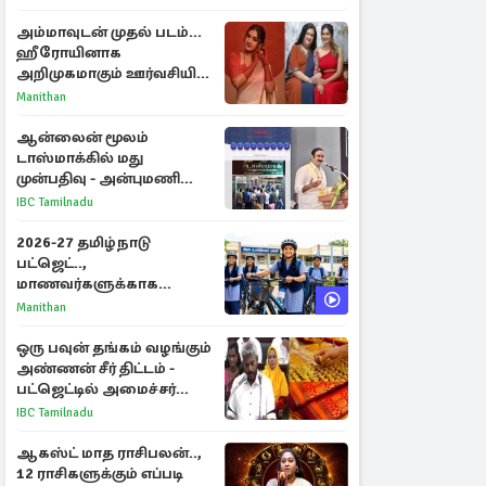
அம்மாவுடன் முதல் படம்...
ஹீரோயினாக
அறிமுகமாகும் ஊர்வசியின்
மகள் தேஜலட்சுமி!
Manithan
ஆன்லைன் மூலம்
டாஸ்மாக்கில் மது
முன்பதிவு - அன்புமணி
ராமதாஸ் எதிர்ப்பு
IBC Tamilnadu
2026-27 தமிழ்நாடு
பட்ஜெட்..,
மாணவர்களுக்காக
வெளியான முக்கிய
Manithan
அறிவிப்புகள்
ஒரு பவுன் தங்கம் வழங்கும்
அண்ணன் சீர் திட்டம் -
பட்ஜெட்டில் அமைச்சர்
மரிய வில்சன் அறிவிப்பு!
IBC Tamilnadu
ஆகஸ்ட் மாத ராசிபலன்..,
12 ராசிகளுக்கும் எப்படி