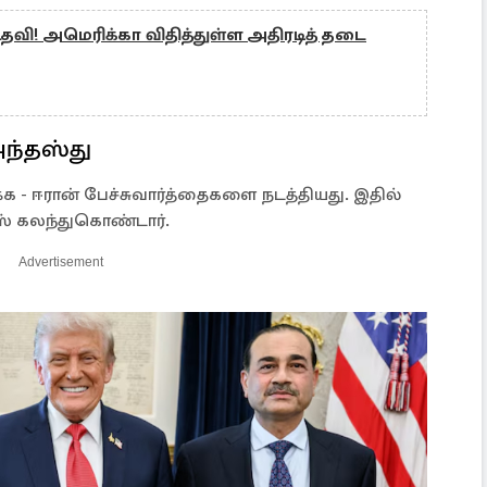
தவி! அமெரிக்கா விதித்துள்ள அதிரடித் தடை
ந்தஸ்து
க - ஈரான் பேச்சுவார்த்தைகளை நடத்தியது. இதில்
்ஸ் கலந்துகொண்டார்.
Advertisement