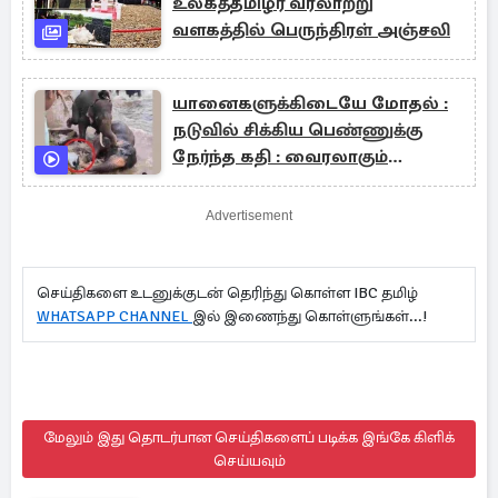
உலகத்தமிழர் வரலாற்று
வளகத்தில் பெருந்திரள் அஞ்சலி
யானைகளுக்கிடையே மோதல் :
நடுவில் சிக்கிய பெண்ணுக்கு
நேர்ந்த கதி : வைரலாகும்
நெகிழ்ச்சியான காணொளி
Advertisement
செய்திகளை உடனுக்குடன் தெரிந்து கொள்ள IBC தமிழ்
WHATSAPP CHANNEL
இல் இணைந்து கொள்ளுங்கள்...!
மேலும் இது தொடர்பான செய்திகளைப் படிக்க இங்கே கிளிக்
செய்யவும்