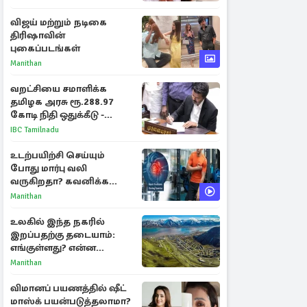
விஜய் மற்றும் நடிகை
திரிஷாவின்
புகைப்படங்கள்
Manithan
வறட்சியை சமாளிக்க
தமிழக அரசு ரூ.288.97
கோடி நிதி ஒதுக்கீடு -
வெளியான அரசாணை
IBC Tamilnadu
உடற்பயிற்சி செய்யும்
போது மார்பு வலி
வருகிறதா? கவனிக்க
வேண்டிய எச்சரிக்கை
Manithan
அறிகுறிகள்
உலகில் இந்த நகரில்
இறப்பதற்கு தடையாம்:
எங்குள்ளது? என்ன
காரணம் தெரியுமா?
Manithan
விமானப் பயணத்தில் ஷீட்
மாஸ்க் பயன்படுத்தலாமா?