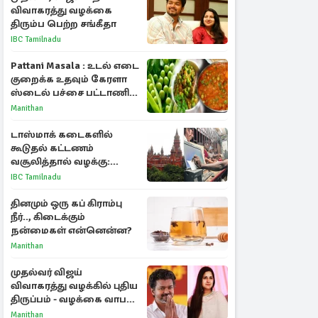
விவாகரத்து வழக்கை
திரும்ப பெற்ற சங்கீதா
IBC Tamilnadu
Pattani Masala : உடல் எடை
குறைக்க உதவும் கேரளா
ஸ்டைல் பச்சை பட்டாணி
கிரேவி
Manithan
டாஸ்மாக் கடைகளில்
கூடுதல் கட்டணம்
வசூலித்தால் வழக்கு:
சென்னை உயர்நீதிமன்றம்
IBC Tamilnadu
உத்தரவு
தினமும் ஒரு கப் கிராம்பு
நீர்.., கிடைக்கும்
நன்மைகள் என்னென்ன?
Manithan
முதல்வர் விஜய்
விவாகரத்து வழக்கில் புதிய
திருப்பம் - வழக்கை வாபஸ்
பெற்ற சங்கீதா!
Manithan