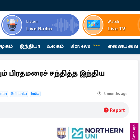
Listen
Watch
Live Radio
Live TV
மூகம்
இந்தியா
உலகம்
BizNews
ஏனையவை
New
் பிரதமரைச் சந்தித்த இந்திய
hnan
Sri Lanka
India
4 months ago
Report
விளம்பரம்