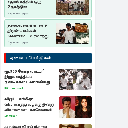
சதுரங்கத்தில் ஒரு
தேசத்தின்
தீர்க்கதரிசனம் :
2 நாட்கள் முன்
சுதுமலை பிரகடனம்
ஒரு வரலாற்றுப் பாடம்
தலைவரைக் காணத்
திரண்ட மக்கள்
வெள்ளம்... வரலாற்றுச்
சிறப்புமிக்க சுதுமலைப்
3 நாட்கள் முன்
பிரகடனம்…
ஏனைய செய்திகள்
ரூ.900 கோடி லாட்டரி
நிறுவனத்திடம்
நன்கொடை வாங்கியது
ஏன்? உதயநிதி - ஆதவ்
IBC Tamilnadu
விவாதம்
விஜய் - சங்கீதா
விவாகரத்து வழக்கு இன்று
விசாரணை - காணொளி
மூலம் ஆஜராக வாய்ப்பு
Manithan
முதல்வர் விஜய் மீதான