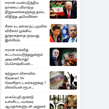
ஈரான் பயன்படுத்திய
நாணய பரிமாற்ற
நிறுவனங்களுக்கு தடை
விதித்த அமெரிக்கா
சீனா உடனான நட்புறவில்
விரிசல்! முக்கிய
தூதரகத்தை மூடியது
இஸ்ரேல்
ஈரான் எவ்வித
கட்டாயப்படுத்தலுக்கும்
அடிபணியாது!
பெசெஷ்கியன்
அறிவிப்பு
சுற்றுலா விசாவில்
வேலை! 94
வெளிநாட்டவர்களுக்கு 7
மில்லியன் ரூபா
அபராதம்
கையெறி குண்டு
உள்ளிட்ட பயங்கர
ஆயுதங்களுடன் அறுவர்