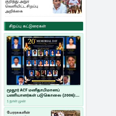
குறித்து அநுர
வெளியிட்ட சிறப்பு
அறிக்கை
சிறப்பு கட்டுரைகள்
மூதூர் ACF மனிதாபிமானப்
பணியாளர்கள் படுகொலை (2006):
20 ஆண்டுகளாகியும் நீதி
1 நாள் முன்
மறுக்கப்பட்ட மனிதாபிமானப்
பேரவலம்
பேரரசுகளின்