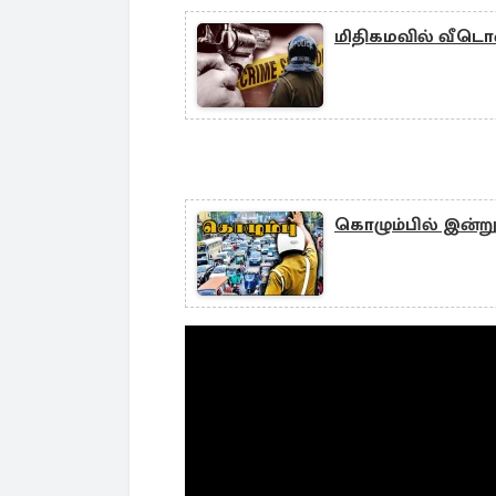
மிதிகமவில் வீடொன்ற
கொழும்பில் இன்று 