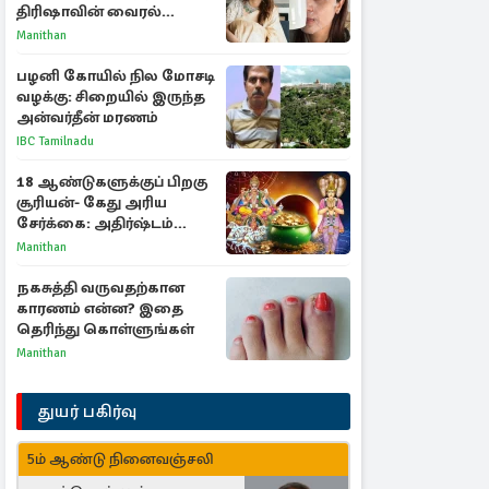
திரிஷாவின் வைரல்
செல்ஃபிக்கு மருத்துவர்
Manithan
விளக்கம்
பழனி கோயில் நில மோசடி
வழக்கு: சிறையில் இருந்த
அன்வர்தீன் மரணம்
IBC Tamilnadu
18 ஆண்டுகளுக்குப் பிறகு
சூரியன்- கேது அரிய
சேர்க்கை: அதிர்ஷ்டம்
பெறும் 3 ராசிகள்!
Manithan
நகசுத்தி வருவதற்கான
காரணம் என்ன? இதை
தெரிந்து கொள்ளுங்கள்
Manithan
துயர் பகிர்வு
5ம் ஆண்டு நினைவஞ்சலி