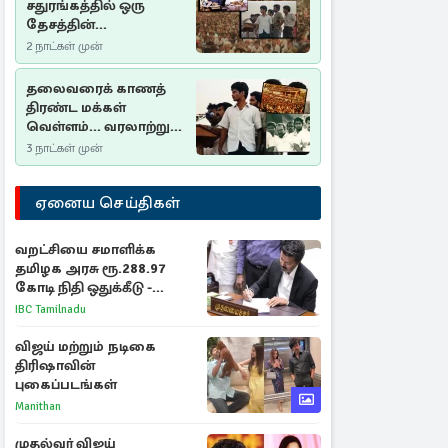
சதுரங்கத்தில் ஒரு
தேசத்தின்
தீர்க்கதரிசனம் :
2 நாட்கள் முன்
சுதுமலை பிரகடனம்
ஒரு வரலாற்றுப் பாடம்
தலைவரைக் காணத்
திரண்ட மக்கள்
வெள்ளம்... வரலாற்றுச்
சிறப்புமிக்க சுதுமலைப்
3 நாட்கள் முன்
பிரகடனம்…
ஏனைய செய்திகள்
வறட்சியை சமாளிக்க
தமிழக அரசு ரூ.288.97
கோடி நிதி ஒதுக்கீடு -
வெளியான அரசாணை
IBC Tamilnadu
விஜய் மற்றும் நடிகை
திரிஷாவின்
புகைப்படங்கள்
Manithan
முதல்வர் விஜய்