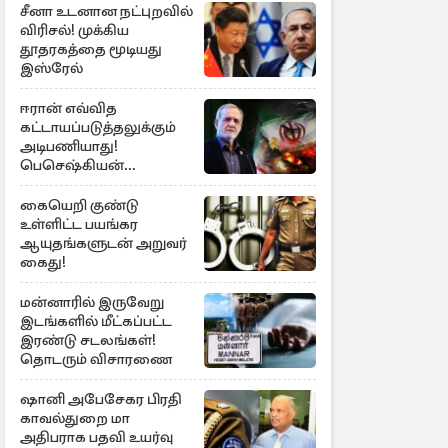
சீனா உடனான நட்புறவில்
விரிசல்! முக்கிய
தூதரகத்தை மூடியது
இஸ்ரேல்
ஈரான் எவ்வித
கட்டாயப்படுத்தலுக்கும்
அடிபணியாது!
பெசெஷ்கியன்
அறிவிப்பு
கையெறி குண்டு
உள்ளிட்ட பயங்கர
ஆயுதங்களுடன் அறுவர்
கைது!
மன்னாரில் இருவேறு
இடங்களில் மீட்கப்பட்ட
இரண்டு சடலங்கள்!
தொடரும் விசாரணை
ஷானி அபேசேகர பிரதி
காவல்துறை மா
அதிபராக பதவி உயர்வு