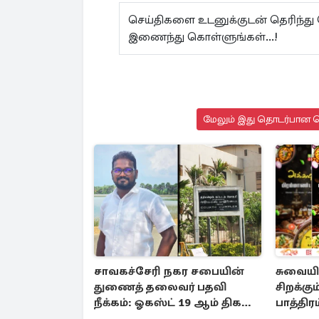
செய்திகளை உடனுக்குடன் தெரிந்து
இணைந்து கொள்ளுங்கள்...!
மேலும் இது தொடர்பான செ
சாவகச்சேரி நகர சபையின்
சுவையில
துணைத் தலைவர் பதவி
சிறக்கு
நீக்கம்: ஓகஸ்ட் 19 ஆம் திகதி
பாத்திர
இறுதித் தீர்ப்பு
ஆரம்பம