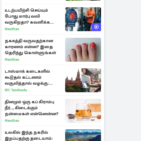
உடற்பயிற்சி செய்யும்
போது மார்பு வலி
வருகிறதா? கவனிக்க
வேண்டிய எச்சரிக்கை
Manithan
அறிகுறிகள்
நகசுத்தி வருவதற்கான
காரணம் என்ன? இதை
தெரிந்து கொள்ளுங்கள்
Manithan
டாஸ்மாக் கடைகளில்
கூடுதல் கட்டணம்
வசூலித்தால் வழக்கு:
சென்னை உயர்நீதிமன்றம்
IBC Tamilnadu
உத்தரவு
தினமும் ஒரு கப் கிராம்பு
நீர்.., கிடைக்கும்
நன்மைகள் என்னென்ன?
Manithan
உலகில் இந்த நகரில்
இறப்பதற்கு தடையாம்: