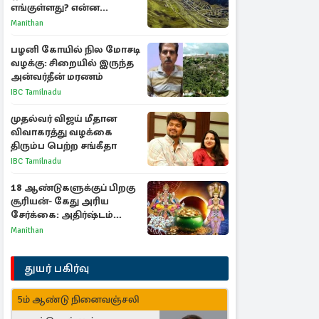
எங்குள்ளது? என்ன
காரணம் தெரியுமா?
Manithan
பழனி கோயில் நில மோசடி
வழக்கு: சிறையில் இருந்த
அன்வர்தீன் மரணம்
IBC Tamilnadu
முதல்வர் விஜய் மீதான
விவாகரத்து வழக்கை
திரும்ப பெற்ற சங்கீதா
IBC Tamilnadu
18 ஆண்டுகளுக்குப் பிறகு
சூரியன்- கேது அரிய
சேர்க்கை: அதிர்ஷ்டம்
பெறும் 3 ராசிகள்!
Manithan
துயர் பகிர்வு
5ம் ஆண்டு நினைவஞ்சலி