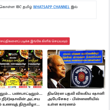
 கொள்ள IBC தமிழ்
WHATSAPP CHANNEL
இல்
ய்திகளைப் படிக்க இங்கே கிளிக் செய்யவும்
ும்... பண்பாட்டிலும்...
திடீரென பதவி விலகிய ஷானி
ம் றீ(ச்)ஷாவின் அட்சய
அபேசேகர - பின்னணியில்
ம் உணவுத் திருவிழா
உள்ள காரணம்
்