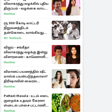
விவாகரத்து வழக்கில் புதிய
திருப்பம் - வழக்கை வாபஸ்
பெற்ற சங்கீதா!
Manithan
ரூ.900 கோடி லாட்டரி
நிறுவனத்திடம்
நன்கொடை வாங்கியது
ஏன்? உதயநிதி - ஆதவ்
IBC Tamilnadu
விவாதம்
விஜய் - சங்கீதா
விவாகரத்து வழக்கு இன்று
விசாரணை - காணொளி
மூலம் ஆஜராக வாய்ப்பு
Manithan
விமானப் பயணத்தில் ஷீட்
மாஸ்க் பயன்படுத்தலாமா?
திரிஷாவின் வைரல்
செல்ஃபிக்கு மருத்துவர்
Manithan
விளக்கம்
Pattani Masala : உடல் எடை
குறைக்க உதவும் கேரளா
ஸ்டைல் பச்சை பட்டாணி
கிரேவி
Manithan