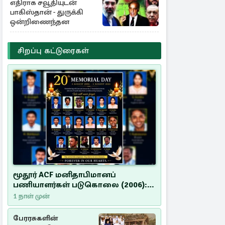
எதிராக சவூதியுடன்
பாகிஸ்தான் - துருக்கி
ஒன்றிணைந்தன
சிறப்பு கட்டுரைகள்
மூதூர் ACF மனிதாபிமானப்
பணியாளர்கள் படுகொலை (2006):
20 ஆண்டுகளாகியும் நீதி
1 நாள் முன்
மறுக்கப்பட்ட மனிதாபிமானப்
பேரவலம்
பேரரசுகளின்