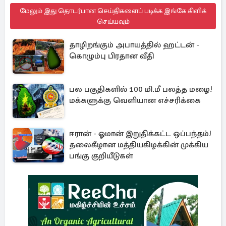
மேலும் இது தொடர்பான செய்திகளைப் படிக்க இங்கே கிளிக்
செய்யவும்
தாழிறங்கும் அபாயத்தில் ஹட்டன் -
கொழும்பு பிரதான வீதி
பல பகுதிகளில் 100 மி.மீ பலத்த மழை!
மக்களுக்கு வெளியான எச்சரிக்கை
ஈரான் - ஓமான் இறுதிக்கட்ட ஒப்பந்தம்!
தலைகீழான மத்தியகிழக்கின் முக்கிய
பங்கு குறியீடுகள்