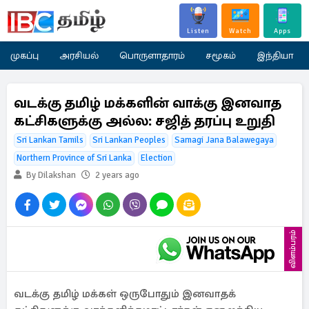
Listen
Watch
Apps
முகப்பு
அரசியல்
பொருளாதாரம்
சமூகம்
இந்தியா
வடக்கு தமிழ் மக்களின் வாக்கு இனவாத
கட்சிகளுக்கு அல்ல: சஜித் தரப்பு உறுதி
Sri Lankan Tamils
Sri Lankan Peoples
Samagi Jana Balawegaya
Northern Province of Sri Lanka
Election
By Dilakshan
2 years ago
விளம்பரம்
வடக்கு தமிழ் மக்கள் ஒருபோதும் இனவாதக்