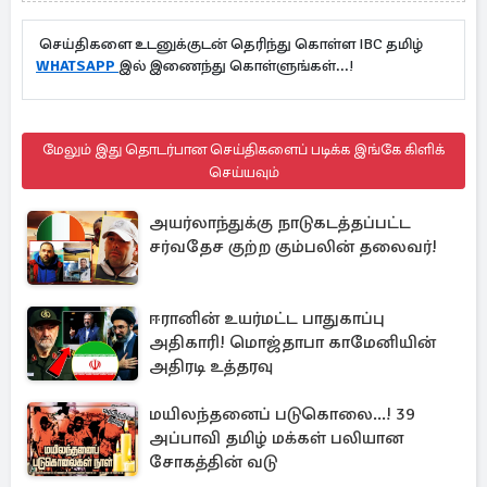
செய்திகளை உடனுக்குடன் தெரிந்து கொள்ள IBC தமிழ்
WHATSAPP
இல் இணைந்து கொள்ளுங்கள்...!
மேலும் இது தொடர்பான செய்திகளைப் படிக்க இங்கே கிளிக்
செய்யவும்
அயர்லாந்துக்கு நாடுகடத்தப்பட்ட
சர்வதேச குற்ற கும்பலின் தலைவர்!
ஈரானின் உயர்மட்ட பாதுகாப்பு
அதிகாரி! மொஜ்தாபா காமேனியின்
அதிரடி உத்தரவு
மயிலந்தனைப் படுகொலை...! 39
அப்பாவி தமிழ் மக்கள் பலியான
சோகத்தின் வடு