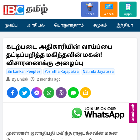
Listen
Watch
Apps
முகப்பு
அரசியல்
பொருளாதாரம்
சமூகம்
இந்தியா
கடற்படை அதிகாரியின் வாய்ப்பை
தட்டிப்பறித்த மகிந்தவின் மகன்!
விசாரணைக்கு அழைப்பு
Sri Lankan Peoples
Yoshitha Rajapaksa
Nalinda Jayatissa
By Dhilak
2 months ago
விளம்பரம்
முன்னாள் ஜனாதிபதி மகிந்த ராஜபக்சவின் மகன்