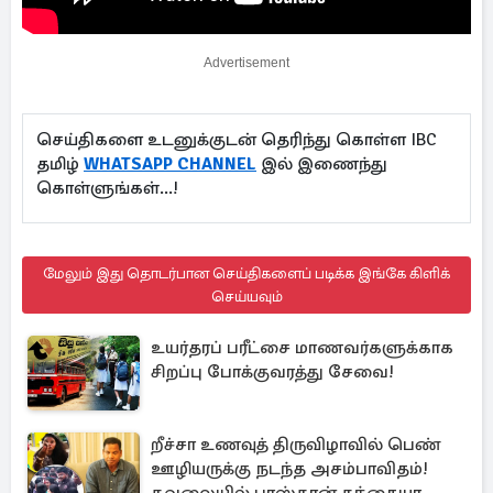
Advertisement
செய்திகளை உடனுக்குடன் தெரிந்து கொள்ள IBC
தமிழ்
WHATSAPP CHANNEL
இல் இணைந்து
கொள்ளுங்கள்...!
மேலும் இது தொடர்பான செய்திகளைப் படிக்க இங்கே கிளிக்
செய்யவும்
உயர்தரப் பரீட்சை மாணவர்களுக்காக
சிறப்பு போக்குவரத்து சேவை!
றீச்சா உணவுத் திருவிழாவில் பெண்
ஊழியருக்கு நடந்த அசம்பாவிதம்!
கவலையில் பாஸ்கரன் கந்தையா