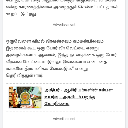
போது, ​​யோஷித ராஜபக்ச மகிந்த ராஜபக்சவின் மகன்
என்ற காரணத்தினால் அழைத்துச் செல்லப்பட்டதாகக்
கூறப்படுகிறது.
Advertisement
ஒருவேளை விமல் வீரவன்சவும் கம்மன்பிலவும்
இதனைக் கூட ஒரு போர் வீர வேட்டை என்று
அழைக்கலாம். ஆனால், இந்த நடவடிக்கை ஒரு போர்
வீரனை வேட்டையாடுவதா இல்லையா என்பதை
மக்களே தீர்மானிக்க வேண்டும்.” என்று
தெரிவித்துள்ளார்.
அதிபர் - ஆசிரியர்களின் சம்பள
உயர்வு - அரசிடம் பறந்த
கோரிக்கை
Advertisement